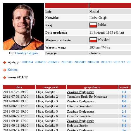
Imię
Michał
Nazwisko
Ilków-Gołąb
Polska
Kraj
Data urodzenia
11 kwietnia 1985 (41 lat)
Wrocław
Miejsce urodzenia
Wzrost / waga
183 cm / 74 kg
Fot:
Chrobry Głogów
Pozycja
obrońca
Występy:
2003/04
2004/05
2006/07
2007/08
2008/09
2009/10
2010/11
2011/12
20
Kariera
Sezon 2011/12
data
rozgrywki
gospodarze
wynik
2011-07-23 19:00
I liga, Kolejka 1
Zawisza Bydgoszcz
1-1
2011-07-31 17:00
I liga, Kolejka 2
Termalica Bruk-Bet Nieciecza
0-0
2011-08-06 19:00
I liga, Kolejka 3
Zawisza Bydgoszcz
0-0
2011-08-13 17:00
I liga, Kolejka 4
Olimpia Grudziądz
0-1
2011-08-20 19:00
I liga, Kolejka 5
Zawisza Bydgoszcz
2-1
2011-08-27 17:00
I liga, Kolejka 6
Flota Świnoujście
1-2
2011-09-04 17:00
I liga, Kolejka 7
Zawisza Bydgoszcz
3-1
2011-09-11 16:00
I liga, Kolejka 8
Kolejarz Stróże
0-0
2011-09-14 19:00
I liga, Kolejka 9
Zawisza Bydgoszcz
3-2