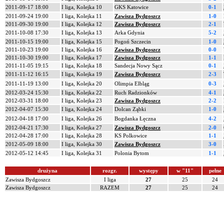
2011-09-17 18:00
I liga, Kolejka 10
GKS Katowice
0-1
2011-09-24 19:00
I liga, Kolejka 11
Zawisza Bydgoszcz
1-0
2011-09-30 19:00
I liga, Kolejka 12
Zawisza Bydgoszcz
2-1
2011-10-08 17:30
I liga, Kolejka 13
Arka Gdynia
5-2
2011-10-15 19:00
I liga, Kolejka 15
Pogoń Szczecin
1-0
2011-10-23 19:00
I liga, Kolejka 16
Zawisza Bydgoszcz
0-0
2011-10-30 19:00
I liga, Kolejka 17
Zawisza Bydgoszcz
1-1
2011-11-05 19:15
I liga, Kolejka 18
Sandecja Nowy Sącz
0-1
2011-11-12 16:15
I liga, Kolejka 19
Zawisza Bydgoszcz
2-3
2011-11-19 13:00
I liga, Kolejka 20
Olimpia Elbląg
0-3
2012-03-24 15:30
I liga, Kolejka 22
Ruch Radzionków
4-1
2012-03-31 18:00
I liga, Kolejka 23
Zawisza Bydgoszcz
2-2
2012-04-07 15:30
I liga, Kolejka 24
Dolcan Ząbki
1-0
2012-04-18 17:00
I liga, Kolejka 26
Bogdanka Łęczna
4-2
2012-04-21 17:30
I liga, Kolejka 27
Zawisza Bydgoszcz
2-0
2012-04-28 17:00
I liga, Kolejka 28
KS Polkowice
1-1
2012-05-09 18:00
I liga, Kolejka 30
Zawisza Bydgoszcz
3-0
2012-05-12 14:45
I liga, Kolejka 31
Polonia Bytom
1-1
drużyna
rozgr.
występy
w "11"
pełne
Zawisza Bydgoszcz
I liga
27
25
24
Zawisza Bydgoszcz
RAZEM
27
25
24