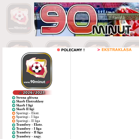
Strona główna
Skarb Ekstraklasy
Skarb I ligi
Skarb II ligi
Sparingi - Ekstr.
Sparingi - I liga
Sparingi - II liga
Transfery - Ekstr.
Transfery - I liga
Transfery - II liga
Transfery - zagr.