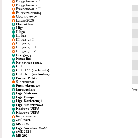
Przygotowania E
Przygotowania I
Przygotowania II
Polacy za granicą
Obcokrajowcy
Baraże 2026
Ekstraklasa
I liga
II liga
III liga
III liga, gr. I
III liga, gr. II
III liga, gr. III
III liga, gr. IV
Dziś grają
Niższe ligi
Najnowsze rozgr.
CLJ
CLJ U-17 (zachodnia)
CLJ U-17 (wschodnia)
Puchar Polski
Superpuchar
Puch. okręgowe
Europuchary
Prze
Liga Mistrzów
Liga Europy
Liga Konferencji
Liga Młodzieżowa
Krajowy UEFA
Klubowy UEFA
Reprezentacja
eMŚ 2026
MŚ 2026
Liga Narodów 26/27
eME 2024
ME 2024