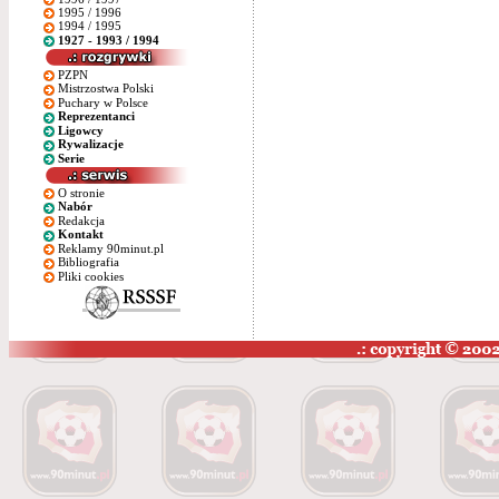
1995 / 1996
1994 / 1995
1927 - 1993 / 1994
PZPN
Mistrzostwa Polski
Puchary w Polsce
Reprezentanci
Ligowcy
Rywalizacje
Serie
O stronie
Nabór
Redakcja
Kontakt
Reklamy 90minut.pl
Bibliografia
Pliki cookies