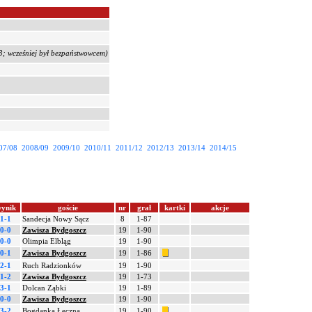
; wcześniej był bezpaństwowcem)
07/08
2008/09
2009/10
2010/11
2011/12
2012/13
2013/14
2014/15
ynik
goście
nr
grał
kartki
akcje
1-1
Sandecja Nowy Sącz
8
1-87
0-0
Zawisza Bydgoszcz
19
1-90
0-0
Olimpia Elbląg
19
1-90
0-1
Zawisza Bydgoszcz
19
1-86
2-1
Ruch Radzionków
19
1-90
1-2
Zawisza Bydgoszcz
19
1-73
3-1
Dolcan Ząbki
19
1-89
0-0
Zawisza Bydgoszcz
19
1-90
3-2
Bogdanka Łęczna
19
1-90