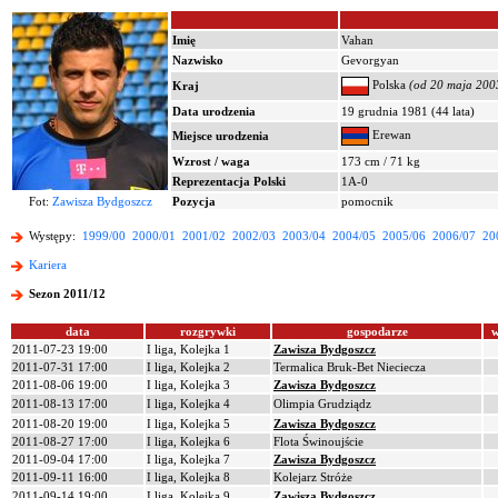
Imię
Vahan
Nazwisko
Gevorgyan
Polska
(od 20 maja 2003
Kraj
Data urodzenia
19 grudnia 1981 (44 lata)
Erewan
Miejsce urodzenia
Wzrost / waga
173 cm / 71 kg
Reprezentacja Polski
1A-0
Fot:
Zawisza Bydgoszcz
Pozycja
pomocnik
Występy:
1999/00
2000/01
2001/02
2002/03
2003/04
2004/05
2005/06
2006/07
20
Kariera
Sezon 2011/12
data
rozgrywki
gospodarze
w
2011-07-23 19:00
I liga, Kolejka 1
Zawisza Bydgoszcz
2011-07-31 17:00
I liga, Kolejka 2
Termalica Bruk-Bet Nieciecza
2011-08-06 19:00
I liga, Kolejka 3
Zawisza Bydgoszcz
2011-08-13 17:00
I liga, Kolejka 4
Olimpia Grudziądz
2011-08-20 19:00
I liga, Kolejka 5
Zawisza Bydgoszcz
2011-08-27 17:00
I liga, Kolejka 6
Flota Świnoujście
2011-09-04 17:00
I liga, Kolejka 7
Zawisza Bydgoszcz
2011-09-11 16:00
I liga, Kolejka 8
Kolejarz Stróże
2011-09-14 19:00
I liga, Kolejka 9
Zawisza Bydgoszcz