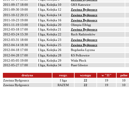
2011-09-17 18:00
I liga, Kolejka 10
GKS Katowice
2011-09-30 19:00
I liga, Kolejka 12
Zawisza Bydgoszcz
2011-10-12 20:15
I liga, Kolejka 14
Zawisza Bydgoszcz
2011-10-23 19:00
I liga, Kolejka 16
Zawisza Bydgoszcz
2011-11-19 13:00
I liga, Kolejka 20
Olimpia Elbląg
2012-03-18 17:00
I liga, Kolejka 21
Zawisza Bydgoszcz
2012-03-24 15:30
I liga, Kolejka 22
Ruch Radzionków
2012-03-31 18:00
I liga, Kolejka 23
Zawisza Bydgoszcz
2012-04-14 18:30
I liga, Kolejka 25
Zawisza Bydgoszcz
2012-04-18 17:00
I liga, Kolejka 26
Bogdanka Łęczna
2012-04-28 17:00
I liga, Kolejka 28
KS Polkowice
2012-05-05 19:00
I liga, Kolejka 29
Wisła Płock
2012-05-27 17:00
I liga, Kolejka 34
Piast Gliwice
drużyna
rozgr.
występy
w "11"
pełne
Zawisza Bydgoszcz
I liga
22
19
10
Zawisza Bydgoszcz
RAZEM
22
19
10