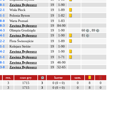
0-1
Zawisza Bydgoszcz
19
1-90
2-1
Wisła Płock
19
1-89
1-1
Polonia Bytom
19
1-82
0-0
Warta Poznań
19
1-83
0-3
Zawisza Bydgoszcz
19
84-90
4-3
Olimpia Grudziądz
19
1-90
60
, 89
4-1
Zawisza Bydgoszcz
19
1-90
81
2-2
Flota Świnoujście
19
1-89
1-1
Kolejarz Stróże
19
1-90
4-2
Zawisza Bydgoszcz
19
1-90
1-1
Zawisza Bydgoszcz
19
1-71
0-1
Zawisza Bydgoszcz
19
46-90
3-0
Zawisza Bydgoszcz
19
52-65
rez.
czas gry
karne
sam.
3
1715
3
0 (0 + 0)
0
8
0
3
1715
3
0 (0 + 0)
0
8
0