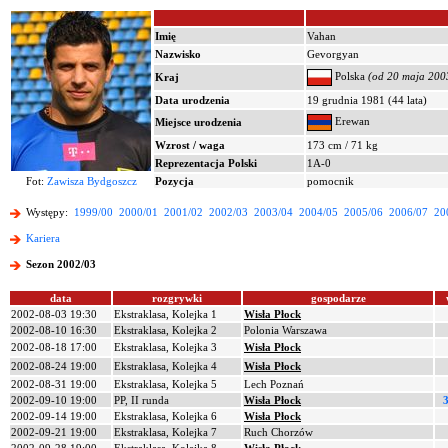
Imię
Vahan
Nazwisko
Gevorgyan
Polska
(od 20 maja 2003
Kraj
Data urodzenia
19 grudnia 1981 (44 lata)
Erewan
Miejsce urodzenia
Wzrost / waga
173 cm / 71 kg
Reprezentacja Polski
1A-0
Fot:
Zawisza Bydgoszcz
Pozycja
pomocnik
Występy:
1999/00
2000/01
2001/02
2002/03
2003/04
2004/05
2005/06
2006/07
20
Kariera
Sezon 2002/03
data
rozgrywki
gospodarze
2002-08-03 19:30
Ekstraklasa, Kolejka 1
Wisła Płock
2002-08-10 16:30
Ekstraklasa, Kolejka 2
Polonia Warszawa
2002-08-18 17:00
Ekstraklasa, Kolejka 3
Wisła Płock
2002-08-24 19:00
Ekstraklasa, Kolejka 4
Wisła Płock
2002-08-31 19:00
Ekstraklasa, Kolejka 5
Lech Poznań
2002-09-10 19:00
PP, II runda
Wisła Płock
3
2002-09-14 19:00
Ekstraklasa, Kolejka 6
Wisła Płock
2002-09-21 19:00
Ekstraklasa, Kolejka 7
Ruch Chorzów