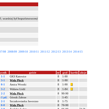
; wcześniej był bezpaństwowcem)
07/08
2008/09
2009/10
2010/11
2011/12
2012/13
2013/14
2014/15
wynik
goście
nr
grał
kartki
akcje
1-1
GKS Katowice
8
1-90
3-1
Wisła Płock
8
1-90
0-1
Amica Wronki
8
1-90
3-2
Widzew Łódź
8
1-84
2-2
Wisła Płock
8
90-90
-1 pd.
Górnik Zabrze
1-45
2-1
Szczakowianka Jaworzno
8
1-75
0-0
Wisła Płock
8
70-90