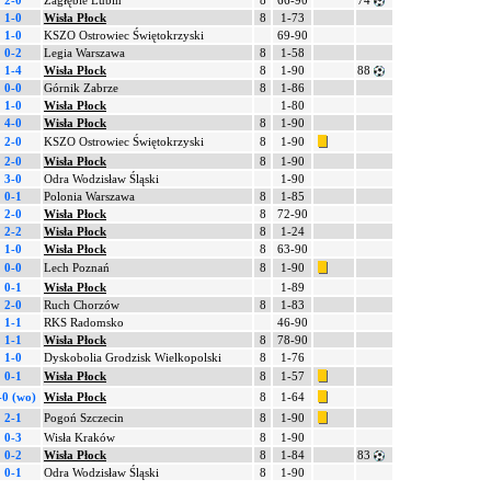
2-0
Zagłębie Lubin
8
66-90
74
1-0
Wisła Płock
8
1-73
1-0
KSZO Ostrowiec Świętokrzyski
69-90
0-2
Legia Warszawa
8
1-58
1-4
Wisła Płock
8
1-90
88
0-0
Górnik Zabrze
8
1-86
1-0
Wisła Płock
1-80
4-0
Wisła Płock
8
1-90
2-0
KSZO Ostrowiec Świętokrzyski
8
1-90
2-0
Wisła Płock
8
1-90
3-0
Odra Wodzisław Śląski
1-90
0-1
Polonia Warszawa
8
1-85
2-0
Wisła Płock
8
72-90
2-2
Wisła Płock
8
1-24
1-0
Wisła Płock
8
63-90
0-0
Lech Poznań
8
1-90
0-1
Wisła Płock
1-89
2-0
Ruch Chorzów
8
1-83
1-1
RKS Radomsko
46-90
1-1
Wisła Płock
8
78-90
1-0
Dyskobolia Grodzisk Wielkopolski
8
1-76
0-1
Wisła Płock
8
1-57
-0 (wo)
Wisła Płock
8
1-64
2-1
Pogoń Szczecin
8
1-90
0-3
Wisła Kraków
8
1-90
0-2
Wisła Płock
8
1-84
83
0-1
Odra Wodzisław Śląski
8
1-90