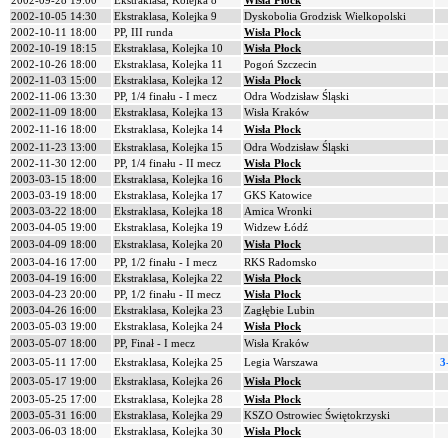
2002-09-28 19:00
Ekstraklasa, Kolejka 8
Wisła Płock
2002-10-05 14:30
Ekstraklasa, Kolejka 9
Dyskobolia Grodzisk Wielkopolski
2002-10-11 18:00
PP, III runda
Wisła Płock
2002-10-19 18:15
Ekstraklasa, Kolejka 10
Wisła Płock
2002-10-26 18:00
Ekstraklasa, Kolejka 11
Pogoń Szczecin
2002-11-03 15:00
Ekstraklasa, Kolejka 12
Wisła Płock
2002-11-06 13:30
PP, 1/4 finału - I mecz
Odra Wodzisław Śląski
2002-11-09 18:00
Ekstraklasa, Kolejka 13
Wisła Kraków
2002-11-16 18:00
Ekstraklasa, Kolejka 14
Wisła Płock
2002-11-23 13:00
Ekstraklasa, Kolejka 15
Odra Wodzisław Śląski
2002-11-30 12:00
PP, 1/4 finału - II mecz
Wisła Płock
2003-03-15 18:00
Ekstraklasa, Kolejka 16
Wisła Płock
2003-03-19 18:00
Ekstraklasa, Kolejka 17
GKS Katowice
2003-03-22 18:00
Ekstraklasa, Kolejka 18
Amica Wronki
2003-04-05 19:00
Ekstraklasa, Kolejka 19
Widzew Łódź
2003-04-09 18:00
Ekstraklasa, Kolejka 20
Wisła Płock
2003-04-16 17:00
PP, 1/2 finału - I mecz
RKS Radomsko
2003-04-19 16:00
Ekstraklasa, Kolejka 22
Wisła Płock
2003-04-23 20:00
PP, 1/2 finału - II mecz
Wisła Płock
2003-04-26 16:00
Ekstraklasa, Kolejka 23
Zagłębie Lubin
2003-05-03 19:00
Ekstraklasa, Kolejka 24
Wisła Płock
2003-05-07 18:00
PP, Finał - I mecz
Wisła Kraków
2003-05-11 17:00
Ekstraklasa, Kolejka 25
Legia Warszawa
3
2003-05-17 19:00
Ekstraklasa, Kolejka 26
Wisła Płock
2003-05-25 17:00
Ekstraklasa, Kolejka 28
Wisła Płock
2003-05-31 16:00
Ekstraklasa, Kolejka 29
KSZO Ostrowiec Świętokrzyski
2003-06-03 18:00
Ekstraklasa, Kolejka 30
Wisła Płock