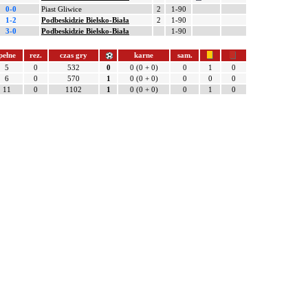
0-0
Piast Gliwice
2
1-90
1-2
Podbeskidzie Bielsko-Biała
2
1-90
3-0
Podbeskidzie Bielsko-Biała
1-90
pełne
rez.
czas gry
karne
sam.
5
0
532
0
0 (0 + 0)
0
1
0
6
0
570
1
0 (0 + 0)
0
0
0
11
0
1102
1
0 (0 + 0)
0
1
0