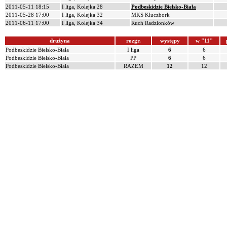
2011-05-11 18:15
I liga, Kolejka 28
Podbeskidzie Bielsko-Biała
2011-05-28 17:00
I liga, Kolejka 32
MKS Kluczbork
2011-06-11 17:00
I liga, Kolejka 34
Ruch Radzionków
drużyna
rozgr.
występy
w "11"
Podbeskidzie Bielsko-Biała
I liga
6
6
Podbeskidzie Bielsko-Biała
PP
6
6
Podbeskidzie Bielsko-Biała
RAZEM
12
12