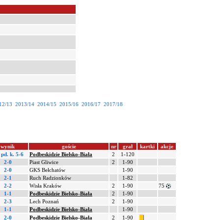
12/13
2013/14
2014/15
2015/16
2016/17
2017/18
wynik
goście
nr
grał
kartki
akcje
 pd.
k. 5-6
Podbeskidzie Bielsko-Biała
2
1-120
2-0
Piast Gliwice
2
1-90
2-0
GKS Bełchatów
1-90
2-1
Ruch Radzionków
1-82
2-2
Wisła Kraków
2
1-90
75
1-1
Podbeskidzie Bielsko-Biała
2
1-90
2-3
Lech Poznań
2
1-90
1-1
Podbeskidzie Bielsko-Biała
1-90
2-0
Podbeskidzie Bielsko-Biała
2
1-90