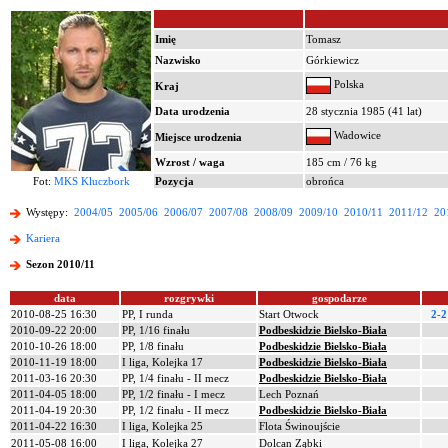
Imię
Tomasz
Nazwisko
Górkiewicz
Polska
Kraj
Data urodzenia
28 stycznia 1985 (41 lat)
Wadowice
Miejsce urodzenia
Wzrost / waga
185 cm / 76 kg
Fot:
MKS Kluczbork
Pozycja
obrońca
Występy:
2004/05
2005/06
2006/07
2007/08
2008/09
2009/10
2010/11
2011/12
20
Kariera
Sezon 2010/11
data
rozgrywki
gospodarze
2010-08-25 16:30
PP, I runda
Start Otwock
2-2
2010-09-22 20:00
PP, 1/16 finału
Podbeskidzie Bielsko-Biała
2010-10-26 18:00
PP, 1/8 finału
Podbeskidzie Bielsko-Biała
2010-11-19 18:00
I liga, Kolejka 17
Podbeskidzie Bielsko-Biała
2011-03-16 20:30
PP, 1/4 finału - II mecz
Podbeskidzie Bielsko-Biała
2011-04-05 18:00
PP, 1/2 finału - I mecz
Lech Poznań
2011-04-19 20:30
PP, 1/2 finału - II mecz
Podbeskidzie Bielsko-Biała
2011-04-22 16:30
I liga, Kolejka 25
Flota Świnoujście
2011-05-08 16:00
I liga, Kolejka 27
Dolcan Ząbki