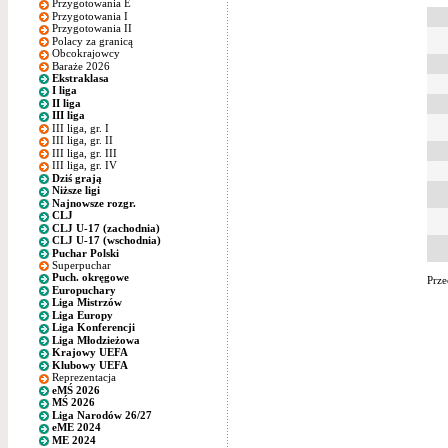
Przygotowania E
Przygotowania I
Przygotowania II
Polacy za granicą
Obcokrajowcy
Baraże 2026
Ekstraklasa
I liga
II liga
III liga
III liga, gr. I
III liga, gr. II
III liga, gr. III
III liga, gr. IV
Dziś grają
Niższe ligi
Najnowsze rozgr.
CLJ
CLJ U-17 (zachodnia)
CLJ U-17 (wschodnia)
Puchar Polski
Superpuchar
Puch. okręgowe
Prze
Europuchary
Liga Mistrzów
Liga Europy
Liga Konferencji
Liga Młodzieżowa
Krajowy UEFA
Klubowy UEFA
Reprezentacja
eMŚ 2026
MŚ 2026
Liga Narodów 26/27
eME 2024
ME 2024