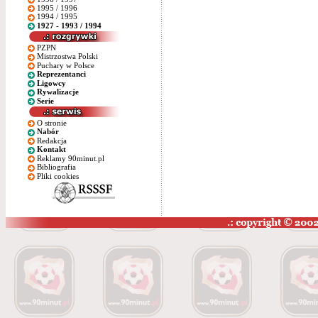
1995 / 1996
1994 / 1995
1927 - 1993 / 1994
PZPN
Mistrzostwa Polski
Puchary w Polsce
Reprezentanci
Ligowcy
Rywalizacje
Serie
O stronie
Nabór
Redakcja
Kontakt
Reklamy 90minut.pl
Bibliografia
Pliki cookies