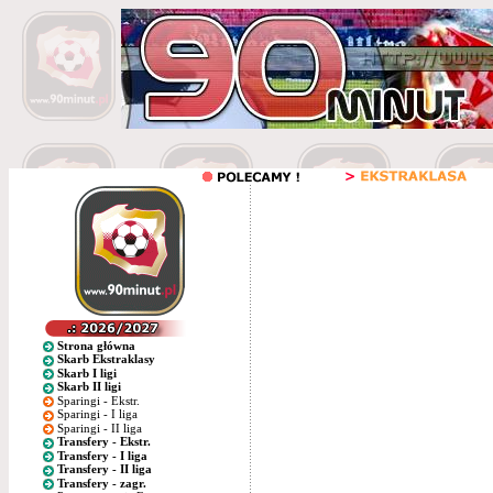
Strona główna
Skarb Ekstraklasy
Skarb I ligi
Skarb II ligi
Sparingi - Ekstr.
Sparingi - I liga
Sparingi - II liga
Transfery - Ekstr.
Transfery - I liga
Transfery - II liga
Transfery - zagr.