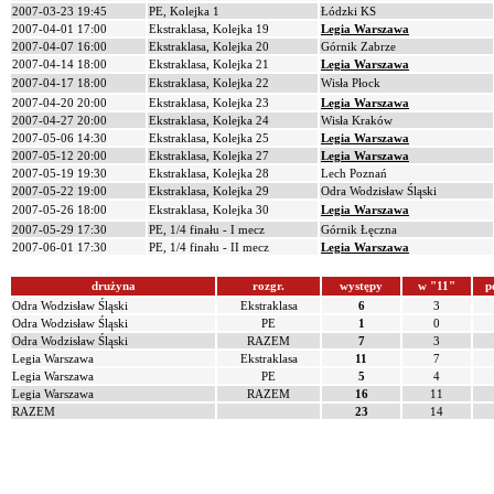
2007-03-23 19:45
PE, Kolejka 1
Łódzki KS
2007-04-01 17:00
Ekstraklasa, Kolejka 19
Legia Warszawa
2007-04-07 16:00
Ekstraklasa, Kolejka 20
Górnik Zabrze
2007-04-14 18:00
Ekstraklasa, Kolejka 21
Legia Warszawa
2007-04-17 18:00
Ekstraklasa, Kolejka 22
Wisła Płock
2007-04-20 20:00
Ekstraklasa, Kolejka 23
Legia Warszawa
2007-04-27 20:00
Ekstraklasa, Kolejka 24
Wisła Kraków
2007-05-06 14:30
Ekstraklasa, Kolejka 25
Legia Warszawa
2007-05-12 20:00
Ekstraklasa, Kolejka 27
Legia Warszawa
2007-05-19 19:30
Ekstraklasa, Kolejka 28
Lech Poznań
2007-05-22 19:00
Ekstraklasa, Kolejka 29
Odra Wodzisław Śląski
2007-05-26 18:00
Ekstraklasa, Kolejka 30
Legia Warszawa
2007-05-29 17:30
PE, 1/4 finału - I mecz
Górnik Łęczna
2007-06-01 17:30
PE, 1/4 finału - II mecz
Legia Warszawa
drużyna
rozgr.
występy
w "11"
p
Odra Wodzisław Śląski
Ekstraklasa
6
3
Odra Wodzisław Śląski
PE
1
0
Odra Wodzisław Śląski
RAZEM
7
3
Legia Warszawa
Ekstraklasa
11
7
Legia Warszawa
PE
5
4
Legia Warszawa
RAZEM
16
11
RAZEM
23
14