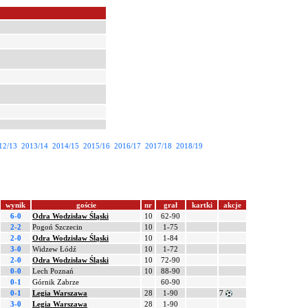
12/13
2013/14
2014/15
2015/16
2016/17
2017/18
2018/19
wynik
goście
nr
grał
kartki
akcje
6-0
Odra Wodzisław Śląski
10
62-90
2-2
Pogoń Szczecin
10
1-75
2-0
Odra Wodzisław Śląski
10
1-84
3-0
Widzew Łódź
10
1-72
2-0
Odra Wodzisław Śląski
10
72-90
0-0
Lech Poznań
10
88-90
0-1
Górnik Zabrze
60-90
0-1
Legia Warszawa
28
1-90
7
3-0
Legia Warszawa
28
1-90