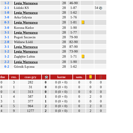
1-2
Legia Warszawa
28
46-90
2-1
Łódzki KS
28
1-87
54
1-0
Legia Warszawa
28
1-62
3-0
Arka Gdynia
28
1-76
0-3
Legia Warszawa
28
1-81
3-0
Korona Kielce
28
1-90
3-1
Legia Warszawa
28
1-77
3-1
Pogoń Szczecin
28
79-90
2-0
Widzew Łódź
28
82-90
3-1
Legia Warszawa
28
87-90
1-2
Legia Warszawa
28
73-90
1-2
Zagłębie Lubin
28
1-71
2-2
Legia Warszawa
28
1-90
0-2
Górnik Łęczna
28
1-62
ełne
rez.
czas gry
karne
sam.
0
3
282
0
0 (0 + 0)
0
0
0
0
1
31
0
0 (0 + 0)
0
0
0
0
4
313
0
0 (0 + 0)
0
0
0
1
4
587
1
0 (0 + 0)
0
2
0
3
1
377
1
0 (0 + 0)
0
0
0
4
5
964
2
0 (0 + 0)
0
2
0
4
9
1277
2
0 (0 + 0)
0
2
0