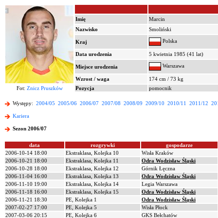
Imię
Marcin
Nazwisko
Smoliński
Polska
Kraj
Data urodzenia
5 kwietnia 1985 (41 lat)
Warszawa
Miejsce urodzenia
Wzrost / waga
174 cm / 73 kg
Fot:
Znicz Pruszków
Pozycja
pomocnik
Występy:
2004/05
2005/06
2006/07
2007/08
2008/09
2009/10
2010/11
2011/12
20
Kariera
Sezon 2006/07
data
rozgrywki
gospodarze
2006-10-14 18:00
Ekstraklasa, Kolejka 10
Wisła Kraków
2006-10-21 18:00
Ekstraklasa, Kolejka 11
Odra Wodzisław Śląski
2006-10-28 18:00
Ekstraklasa, Kolejka 12
Górnik Łęczna
2006-11-04 16:00
Ekstraklasa, Kolejka 13
Odra Wodzisław Śląski
2006-11-10 19:00
Ekstraklasa, Kolejka 14
Legia Warszawa
2006-11-18 16:00
Ekstraklasa, Kolejka 15
Odra Wodzisław Śląski
2006-11-21 18:30
PE, Kolejka 1
Odra Wodzisław Śląski
2007-02-27 17:00
PE, Kolejka 5
Wisła Płock
2007-03-06 20:15
PE, Kolejka 6
GKS Bełchatów