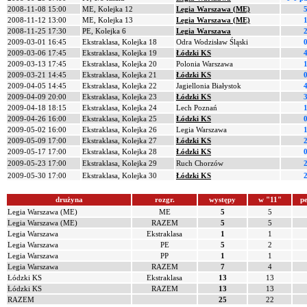
2008-11-08 15:00
ME, Kolejka 12
Legia Warszawa (ME)
5
2008-11-12 13:00
ME, Kolejka 13
Legia Warszawa (ME)
1
2008-11-25 17:30
PE, Kolejka 6
Legia Warszawa
2
2009-03-01 16:45
Ekstraklasa, Kolejka 18
Odra Wodzisław Śląski
0
2009-03-06 17:45
Ekstraklasa, Kolejka 19
Łódzki KS
4
2009-03-13 17:45
Ekstraklasa, Kolejka 20
Polonia Warszawa
1
2009-03-21 14:45
Ekstraklasa, Kolejka 21
Łódzki KS
0
2009-04-05 14:45
Ekstraklasa, Kolejka 22
Jagiellonia Białystok
4
2009-04-09 20:00
Ekstraklasa, Kolejka 23
Łódzki KS
3
2009-04-18 18:15
Ekstraklasa, Kolejka 24
Lech Poznań
1
2009-04-26 16:00
Ekstraklasa, Kolejka 25
Łódzki KS
0
2009-05-02 16:00
Ekstraklasa, Kolejka 26
Legia Warszawa
1
2009-05-09 17:00
Ekstraklasa, Kolejka 27
Łódzki KS
2
2009-05-17 17:00
Ekstraklasa, Kolejka 28
Łódzki KS
0
2009-05-23 17:00
Ekstraklasa, Kolejka 29
Ruch Chorzów
2
2009-05-30 17:00
Ekstraklasa, Kolejka 30
Łódzki KS
2
drużyna
rozgr.
występy
w "11"
pe
Legia Warszawa (ME)
ME
5
5
Legia Warszawa (ME)
RAZEM
5
5
Legia Warszawa
Ekstraklasa
1
1
Legia Warszawa
PE
5
2
Legia Warszawa
PP
1
1
Legia Warszawa
RAZEM
7
4
Łódzki KS
Ekstraklasa
13
13
Łódzki KS
RAZEM
13
13
RAZEM
25
22