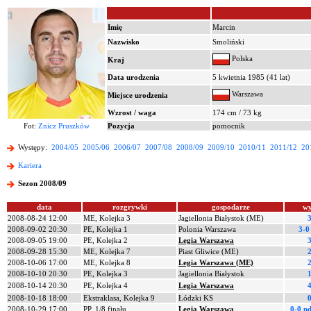
Imię
Marcin
Nazwisko
Smoliński
Polska
Kraj
Data urodzenia
5 kwietnia 1985 (41 lat)
Warszawa
Miejsce urodzenia
Wzrost / waga
174 cm / 73 kg
Fot:
Znicz Pruszków
Pozycja
pomocnik
Występy:
2004/05
2005/06
2006/07
2007/08
2008/09
2009/10
2010/11
2011/12
20
Kariera
Sezon 2008/09
data
rozgrywki
gospodarze
wy
2008-08-24 12:00
ME, Kolejka 3
Jagiellonia Białystok (ME)
3
2008-09-02 20:30
PE, Kolejka 1
Polonia Warszawa
3-0
2008-09-05 19:00
PE, Kolejka 2
Legia Warszawa
3
2008-09-28 15:30
ME, Kolejka 7
Piast Gliwice (ME)
2
2008-10-06 17:00
ME, Kolejka 8
Legia Warszawa (ME)
2
2008-10-10 20:30
PE, Kolejka 3
Jagiellonia Białystok
1
2008-10-14 20:30
PE, Kolejka 4
Legia Warszawa
4
2008-10-18 18:00
Ekstraklasa, Kolejka 9
Łódzki KS
0
2008-10-29 17:00
PP, 1/8 finału
Legia Warszawa
0-0 p