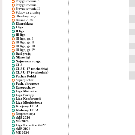
Przygotowania E
Przygotowania I
Przygotowania II
Polacy za granicą
Obcokrajowcy
Baraże 2026
Ekstraklasa
I liga
II liga
III liga
III liga, gr. I
III liga, gr. II
III liga, gr. III
III liga, gr. IV
Dziś grają
Niższe ligi
Najnowsze rozgr.
CLJ
CLJ U-17 (zachodnia)
CLJ U-17 (wschodnia)
Puchar Polski
Superpuchar
Puch. okręgowe
Europuchary
Liga Mistrzów
Liga Europy
Liga Konferencji
Liga Młodzieżowa
Krajowy UEFA
Klubowy UEFA
Reprezentacja
eMŚ 2026
MŚ 2026
Liga Narodów 26/27
eME 2024
ME 2024