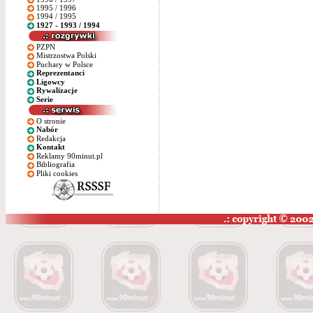
1995 / 1996
1994 / 1995
1927 - 1993 / 1994
PZPN
Mistrzostwa Polski
Puchary w Polsce
Reprezentanci
Ligowcy
Rywalizacje
Serie
O stronie
Nabór
Redakcja
Kontakt
Reklamy 90minut.pl
Bibliografia
Pliki cookies