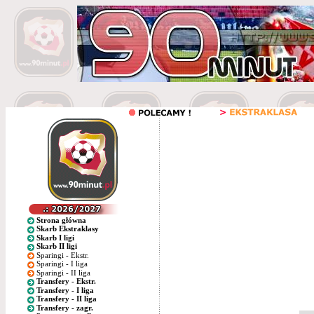
Strona główna
Skarb Ekstraklasy
Skarb I ligi
Skarb II ligi
Sparingi - Ekstr.
Sparingi - I liga
Sparingi - II liga
Transfery - Ekstr.
Transfery - I liga
Transfery - II liga
Transfery - zagr.