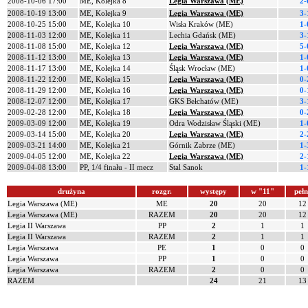
2008-10-06 17:00
ME, Kolejka 8
Legia Warszawa (ME)
2-
2008-10-19 13:00
ME, Kolejka 9
Legia Warszawa (ME)
3-
2008-10-25 15:00
ME, Kolejka 10
Wisła Kraków (ME)
1-
2008-11-03 12:00
ME, Kolejka 11
Lechia Gdańsk (ME)
3-
2008-11-08 15:00
ME, Kolejka 12
Legia Warszawa (ME)
5-
2008-11-12 13:00
ME, Kolejka 13
Legia Warszawa (ME)
1-
2008-11-17 13:00
ME, Kolejka 14
Śląsk Wrocław (ME)
1-
2008-11-22 12:00
ME, Kolejka 15
Legia Warszawa (ME)
0-
2008-11-29 12:00
ME, Kolejka 16
Legia Warszawa (ME)
0-
2008-12-07 12:00
ME, Kolejka 17
GKS Bełchatów (ME)
3-
2009-02-28 12:00
ME, Kolejka 18
Legia Warszawa (ME)
0-
2009-03-09 12:00
ME, Kolejka 19
Odra Wodzisław Śląski (ME)
1-
2009-03-14 15:00
ME, Kolejka 20
Legia Warszawa (ME)
2-
2009-03-21 14:00
ME, Kolejka 21
Górnik Zabrze (ME)
1-
2009-04-05 12:00
ME, Kolejka 22
Legia Warszawa (ME)
2-
2009-04-08 13:00
PP, 1/4 finału - II mecz
Stal Sanok
1-
drużyna
rozgr.
występy
w "11"
pełn
Legia Warszawa (ME)
ME
20
20
12
Legia Warszawa (ME)
RAZEM
20
20
12
Legia II Warszawa
PP
2
1
1
Legia II Warszawa
RAZEM
2
1
1
Legia Warszawa
PE
1
0
0
Legia Warszawa
PP
1
0
0
Legia Warszawa
RAZEM
2
0
0
RAZEM
24
21
13