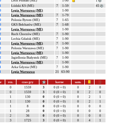
0
Lech Poznań (ME)
1-90
1
1
Łódzki KS (ME)
7
1-59
45
0
Legia Warszawa (ME)
1-90
1
Legia Warszawa (ME)
7
1-79
0
Polonia Bytom (ME)
7
1-65
0
GKS Bełchatów (ME)
7
1-68
0
Legia Warszawa (ME)
1-90
2
Ruch Chorzów (ME)
7
1-90
1
Lechia Gdańsk (ME)
7
1-90
1
Legia Warszawa (ME)
7
1-90
2
Polonia Warszawa (ME)
7
1-90
0
Legia Warszawa (ME)
1-90
2
Jagiellonia Białystok (ME)
7
1-90
3
Legia Warszawa (ME)
1-90
1
Arka Gdynia (ME)
7
1-90
1
Legia Warszawa
21
63-90
e
rez.
czas gry
karne
sam.
0
1559
3
0 (0 + 0)
0
2
0
0
1559
3
0 (0 + 0)
0
2
0
1
130
0
0 (0 + 0)
0
2
1
1
130
0
0 (0 + 0)
0
2
1
1
8
0
0 (0 + 0)
0
0
0
1
28
0
0 (0 + 0)
0
0
0
2
36
0
0 (0 + 0)
0
0
0
3
1725
3
0 (0 + 0)
0
4
1