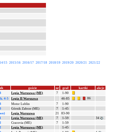
14/15
2015/16
2016/17
2017/18
2018/19
2019/20
2020/21
2021/22
ik
goście
nr
grał
kartki
akcje
3
Legia Warszawa (ME)
7
1-90
86
.
k. 4-5
Legia II Warszawa
46-85
3
Motor Lublin
7
1-90
0
Górnik Zabrze (ME)
7
1-45
(wo)
Legia Warszawa
21
83-90
1
Legia Warszawa (ME)
7
1-59
34
2
Cracovia (ME)
7
1-59
2
Legia Warszawa (ME)
1-45