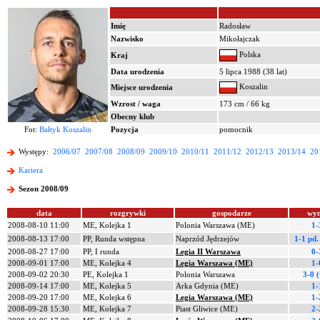
Imię
Radosław
Nazwisko
Mikołajczak
Polska
Kraj
Data urodzenia
5 lipca 1988 (38 lat)
Koszalin
Miejsce urodzenia
Wzrost / waga
173 cm / 66 kg
Obecny klub
Fot:
Bałtyk Koszalin
Pozycja
pomocnik
Występy:
2006/07
2007/08
2008/09
2009/10
2010/11
2011/12
2012/13
2013/14
20
Kariera
Sezon 2008/09
data
rozgrywki
gospodarze
wyn
2008-08-10 11:00
ME, Kolejka 1
Polonia Warszawa (ME)
1-
2008-08-13 17:00
PP, Runda wstępna
Naprzód Jędrzejów
1-1 pd
2008-08-27 17:00
PP, I runda
Legia II Warszawa
0-
2008-09-01 17:00
ME, Kolejka 4
Legia Warszawa (ME)
1-
2008-09-02 20:30
PE, Kolejka 1
Polonia Warszawa
3-0 
2008-09-14 17:00
ME, Kolejka 5
Arka Gdynia (ME)
1-
2008-09-20 17:00
ME, Kolejka 6
Legia Warszawa (ME)
1-
2008-09-28 15:30
ME, Kolejka 7
Piast Gliwice (ME)
2-