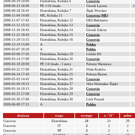
2008-09-19 20:00
Ekstraklasa, Kolejka 6
Cracovia
2008-09-23 16:00
PP, 1/16 finału
Górnik Łęczna
2
2008-09-28 16:45
Ekstraklasa, Kolejka 7
Śląsk Wrocław
2008-11-04 14:00
ME, Kolejka 11
Cracovia (ME)
2008-11-07 17:45
Ekstraklasa, Kolejka 12
GKS Bełchatów
2008-11-11 15:15
Ekstraklasa, Kolejka 13
Cracovia
2008-11-16 16:45
Ekstraklasa, Kolejka 14
Górnik Zabrze
2008-11-22 18:45
Ekstraklasa, Kolejka 15
Cracovia
2008-11-29 15:15
Ekstraklasa, Kolejka 16
Cracovia
2008-12-14 15:00
A
Polska
2009-02-07 20:20
A
Polska
2009-03-06 17:45
Ekstraklasa, Kolejka 19
Łódzki KS
2009-03-14 17:00
Ekstraklasa, Kolejka 20
Cracovia
2009-03-18 20:00
PP, 1/4 finału - I mecz
Polonia Warszawa
2009-03-22 17:00
Ekstraklasa, Kolejka 21
Wisła Kraków
2009-04-24 17:45
Ekstraklasa, Kolejka 25
Polonia Bytom
2009-05-03 14:45
Ekstraklasa, Kolejka 26
Cracovia
2009-05-09 19:15
Ekstraklasa, Kolejka 27
Odra Wodzisław Śląski
2009-05-16 19:15
Ekstraklasa, Kolejka 28
Cracovia
2009-05-23 17:00
Ekstraklasa, Kolejka 29
Cracovia
2009-05-30 17:00
Ekstraklasa, Kolejka 30
Lech Poznań
2009-06-09 17:15
A
Polska
drużyna
rozgr.
występy
w "11"
pełne
Cracovia
Ekstraklasa
21
21
20
Cracovia
IT
2
2
2
Cracovia
PP
2
2
1