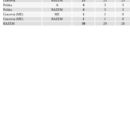
Cracovia
RAZEM
25
25
23
Polska
A
4
3
3
Polska
RAZEM
4
3
3
Cracovia (ME)
ME
1
1
0
Cracovia (ME)
RAZEM
1
1
0
RAZEM
30
29
26