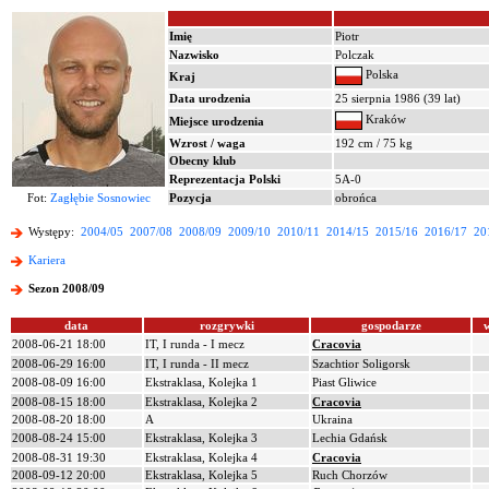
Imię
Piotr
Nazwisko
Polczak
Polska
Kraj
Data urodzenia
25 sierpnia 1986 (39 lat)
Kraków
Miejsce urodzenia
Wzrost / waga
192 cm / 75 kg
Obecny klub
Reprezentacja Polski
5A-0
Fot:
Zagłębie Sosnowiec
Pozycja
obrońca
Występy:
2004/05
2007/08
2008/09
2009/10
2010/11
2014/15
2015/16
2016/17
20
Kariera
Sezon 2008/09
data
rozgrywki
gospodarze
2008-06-21 18:00
IT, I runda - I mecz
Cracovia
2008-06-29 16:00
IT, I runda - II mecz
Szachtior Soligorsk
2008-08-09 16:00
Ekstraklasa, Kolejka 1
Piast Gliwice
2008-08-15 18:00
Ekstraklasa, Kolejka 2
Cracovia
2008-08-20 18:00
A
Ukraina
2008-08-24 15:00
Ekstraklasa, Kolejka 3
Lechia Gdańsk
2008-08-31 19:30
Ekstraklasa, Kolejka 4
Cracovia
2008-09-12 20:00
Ekstraklasa, Kolejka 5
Ruch Chorzów