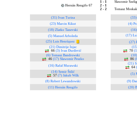
1 - 1
Sławomir Szeli
Hernán Rengifo 67
2 - 1
2 - 2
Tomasz Moskał
(31) Ivan Turina
(33)
(23) Marcin Kikut
(4) P
(18) Zlatko Tanevski
(16)
(17) Łu
(5) Manuel Arboleda
(25) Luis Henríquez
(27) 
(21) Dimitrije Injac
(15
66
(3) Ivan Đurđević
70
(
(6) Tomasz Bandrowski
(10)
46
(17) Sławomir Peszko
86
(
(21) S
(16) Rafał Murawski
64
(14) Semir Štilić
(5) 
57
(7) Jakub Wilk
(8) Robert Lewandowski
(9) Da
(11) Hernán Rengifo
(20) B