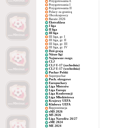
Przygotowania E
Przygotowania I
Przygotowania II
Polacy za granicą
Obcokrajowcy
Baraże 2026
Ekstraklasa
I liga
II liga
III liga
III liga, gr. I
III liga, gr. II
III liga, gr. III
III liga, gr. IV
Dziś grają
Niższe ligi
Najnowsze rozgr.
CLJ
CLJ U-17 (zachodnia)
CLJ U-17 (wschodnia)
Puchar Polski
Superpuchar
Puch. okręgowe
Europuchary
Liga Mistrzów
Liga Europy
Liga Konferencji
Liga Młodzieżowa
Krajowy UEFA
Klubowy UEFA
Reprezentacja
eMŚ 2026
MŚ 2026
Liga Narodów 26/27
eME 2024
ME 2024