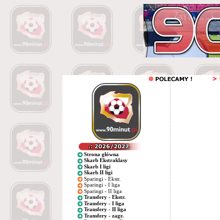
Strona główna
Skarb Ekstraklasy
Skarb I ligi
Skarb II ligi
Sparingi - Ekstr.
Sparingi - I liga
Sparingi - II liga
Transfery - Ekstr.
Transfery - I liga
Transfery - II liga
Transfery - zagr.