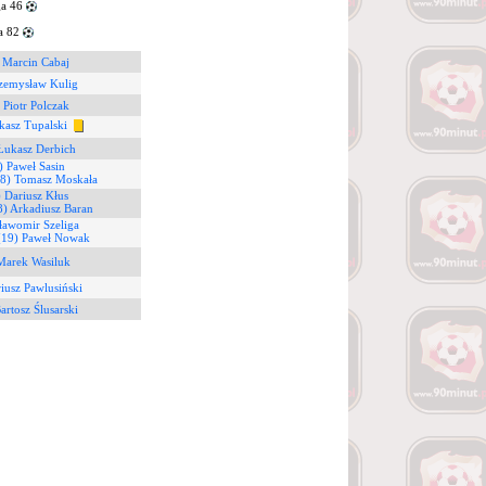
ga 46
a 82
 Marcin Cabaj
rzemysław Kulig
 Piotr Polczak
kasz Tupalski
Łukasz Derbich
) Paweł Sasin
18) Tomasz Moskała
 Dariusz Kłus
8) Arkadiusz Baran
ławomir Szeliga
(19) Paweł Nowak
Marek Wasiluk
riusz Pawlusiński
artosz Ślusarski