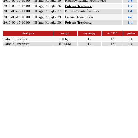
2013-05-15 18:00
III liga, Kolejka 19
Prochowiczanka Prochowice
3-0
2013-05-18 17:00
III liga, Kolejka 26
Polonia Trzebnica
1-2
2013-05-26 11:00
III liga, Kolejka 27
Polonia/Sparta Świdnica
1-0
2013-06-08 16:00
III liga, Kolejka 29
Lechia Dzierżoniów
4-2
2013-06-15 16:00
III liga, Kolejka 30
Polonia Trzebnica
1-1
drużyna
rozgr.
występy
w "11"
pełne
Polonia Trzebnica
III liga
12
12
10
Polonia Trzebnica
RAZEM
12
12
10