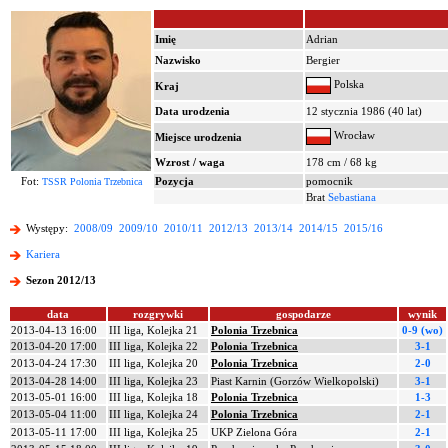
Imię
Adrian
Nazwisko
Bergier
Polska
Kraj
Data urodzenia
12 stycznia 1986 (40 lat)
Wrocław
Miejsce urodzenia
Wzrost / waga
178 cm / 68 kg
Fot:
Pozycja
pomocnik
TSSR Polonia Trzebnica
Brat
Sebastiana
Występy:
2008/09
2009/10
2010/11
2012/13
2013/14
2014/15
2015/16
Kariera
Sezon 2012/13
data
rozgrywki
gospodarze
wynik
2013-04-13 16:00
III liga, Kolejka 21
Polonia Trzebnica
0-9 (wo)
2013-04-20 17:00
III liga, Kolejka 22
Polonia Trzebnica
3-1
2013-04-24 17:30
III liga, Kolejka 20
Polonia Trzebnica
2-0
2013-04-28 14:00
III liga, Kolejka 23
Piast Karnin (Gorzów Wielkopolski)
3-1
2013-05-01 16:00
III liga, Kolejka 18
Polonia Trzebnica
1-3
2013-05-04 11:00
III liga, Kolejka 24
Polonia Trzebnica
2-1
2013-05-11 17:00
III liga, Kolejka 25
UKP Zielona Góra
2-1