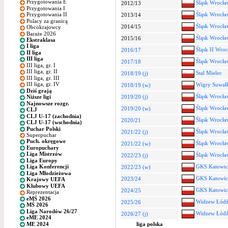
Przygotowania E
Śląsk Wrocła
2012/13
Przygotowania I
Śląsk Wrocła
Przygotowania II
2013/14
Polacy za granicą
Śląsk Wrocła
2014/15
Obcokrajowcy
Baraże 2026
Śląsk Wrocła
2015/16
Ekstraklasa
I liga
Śląsk II Wro
2016/17
II liga
III liga
Śląsk Wrocła
2017/18
III liga, gr. I
III liga, gr. II
Stal Mielec
2018/19 (j)
III liga, gr. III
III liga, gr. IV
Wigry Suwał
2018/19 (w)
Dziś grają
Śląsk Wrocła
2019/20 (j)
Niższe ligi
Najnowsze rozgr.
Śląsk Wrocła
2019/20 (w)
CLJ
CLJ U-17 (zachodnia)
Śląsk Wrocła
2020/21
CLJ U-17 (wschodnia)
Puchar Polski
Śląsk Wrocła
2021/22 (j)
Superpuchar
Puch. okręgowe
Śląsk Wrocła
2021/22 (w)
Europuchary
Liga Mistrzów
Śląsk Wrocła
2022/23 (j)
Liga Europy
GKS Katowic
Liga Konferencji
2022/23 (w)
Liga Młodzieżowa
GKS Katowic
2023/24
Krajowy UEFA
Klubowy UEFA
GKS Katowic
2024/25
Reprezentacja
eMŚ 2026
Widzew Łód
2025/26
MŚ 2026
Liga Narodów 26/27
Widzew Łód
2026/27 (j)
eME 2024
ME 2024
liga polska