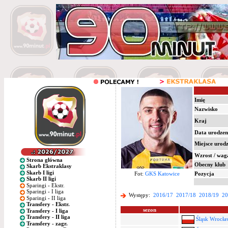
Imię
Nazwisko
Kraj
Data urodzen
Miejsce urod
Wzrost / wag
Strona główna
Obecny klub
Skarb Ekstraklasy
Skarb I ligi
Fot:
GKS Katowice
Pozycja
Skarb II ligi
Sparingi - Ekstr.
Sparingi - I liga
Występy:
2016/17
2017/18
2018/19
20
Sparingi - II liga
Transfery - Ekstr.
sezon
Transfery - I liga
Transfery - II liga
Śląsk Wrocła
Transfery - zagr.