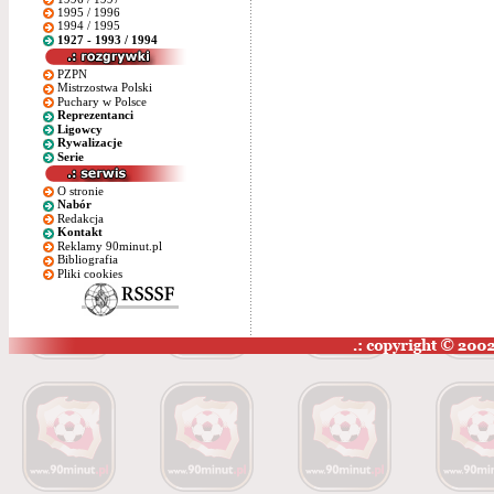
1995 / 1996
1994 / 1995
1927 - 1993 / 1994
PZPN
Mistrzostwa Polski
Puchary w Polsce
Reprezentanci
Ligowcy
Rywalizacje
Serie
O stronie
Nabór
Redakcja
Kontakt
Reklamy 90minut.pl
Bibliografia
Pliki cookies