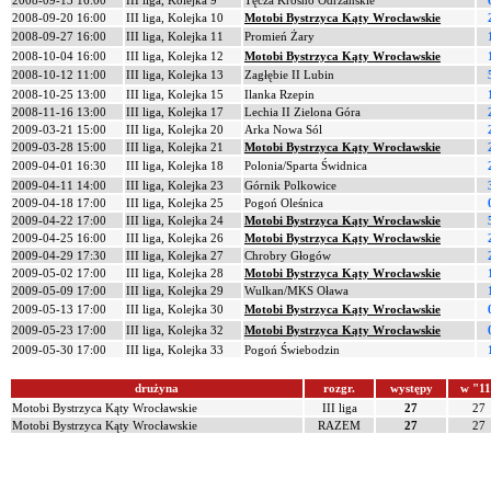
2008-09-13 16:00
III liga, Kolejka 9
Tęcza Krosno Odrzańskie
2008-09-20 16:00
III liga, Kolejka 10
Motobi Bystrzyca Kąty Wrocławskie
2008-09-27 16:00
III liga, Kolejka 11
Promień Żary
2008-10-04 16:00
III liga, Kolejka 12
Motobi Bystrzyca Kąty Wrocławskie
2008-10-12 11:00
III liga, Kolejka 13
Zagłębie II Lubin
2008-10-25 13:00
III liga, Kolejka 15
Ilanka Rzepin
2008-11-16 13:00
III liga, Kolejka 17
Lechia II Zielona Góra
2009-03-21 15:00
III liga, Kolejka 20
Arka Nowa Sól
2009-03-28 15:00
III liga, Kolejka 21
Motobi Bystrzyca Kąty Wrocławskie
2009-04-01 16:30
III liga, Kolejka 18
Polonia/Sparta Świdnica
2009-04-11 14:00
III liga, Kolejka 23
Górnik Polkowice
2009-04-18 17:00
III liga, Kolejka 25
Pogoń Oleśnica
2009-04-22 17:00
III liga, Kolejka 24
Motobi Bystrzyca Kąty Wrocławskie
2009-04-25 16:00
III liga, Kolejka 26
Motobi Bystrzyca Kąty Wrocławskie
2009-04-29 17:30
III liga, Kolejka 27
Chrobry Głogów
2009-05-02 17:00
III liga, Kolejka 28
Motobi Bystrzyca Kąty Wrocławskie
2009-05-09 17:00
III liga, Kolejka 29
Wulkan/MKS Oława
2009-05-13 17:00
III liga, Kolejka 30
Motobi Bystrzyca Kąty Wrocławskie
2009-05-23 17:00
III liga, Kolejka 32
Motobi Bystrzyca Kąty Wrocławskie
2009-05-30 17:00
III liga, Kolejka 33
Pogoń Świebodzin
drużyna
rozgr.
występy
w "1
Motobi Bystrzyca Kąty Wrocławskie
III liga
27
27
Motobi Bystrzyca Kąty Wrocławskie
RAZEM
27
27