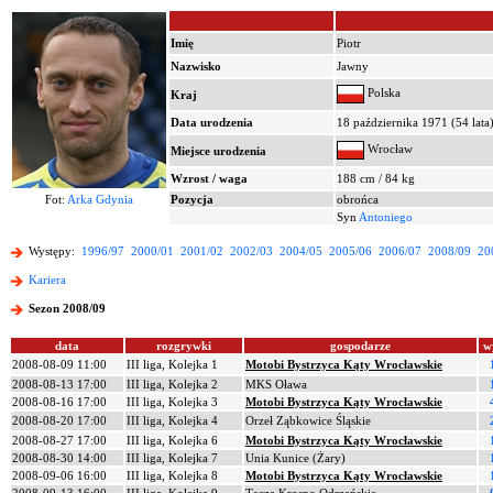
Imię
Piotr
Nazwisko
Jawny
Polska
Kraj
Data urodzenia
18 października 1971 (54 lata
Wrocław
Miejsce urodzenia
Wzrost / waga
188 cm / 84 kg
Fot:
Arka Gdynia
Pozycja
obrońca
Syn
Antoniego
Występy:
1996/97
2000/01
2001/02
2002/03
2004/05
2005/06
2006/07
2008/09
20
Kariera
Sezon 2008/09
data
rozgrywki
gospodarze
w
2008-08-09 11:00
III liga, Kolejka 1
Motobi Bystrzyca Kąty Wrocławskie
2008-08-13 17:00
III liga, Kolejka 2
MKS Oława
2008-08-16 17:00
III liga, Kolejka 3
Motobi Bystrzyca Kąty Wrocławskie
2008-08-20 17:00
III liga, Kolejka 4
Orzeł Ząbkowice Śląskie
2008-08-27 17:00
III liga, Kolejka 6
Motobi Bystrzyca Kąty Wrocławskie
2008-08-30 14:00
III liga, Kolejka 7
Unia Kunice (Żary)
2008-09-06 16:00
III liga, Kolejka 8
Motobi Bystrzyca Kąty Wrocławskie