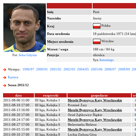
Imię
Piotr
Nazwisko
Jawny
Polska
Kraj
Data urodzenia
18 października 1971 (54 lata
Wrocław
Miejsce urodzenia
Wzrost / waga
188 cm / 84 kg
Fot:
Arka Gdynia
Pozycja
obrońca
Syn
Antoniego
Występy:
1996/97
2000/01
2001/02
2002/03
2004/05
2005/06
2006/07
2008/09
20
Kariera
Sezon 2011/12
data
rozgrywki
gospodarze
w
2011-08-06 11:00
III liga, Kolejka 1
Motobi Bystrzyca Kąty Wrocławskie
2011-08-10 17:00
III liga, Kolejka 2
Promień Żary
2011-08-13 16:00
III liga, Kolejka 3
Motobi Bystrzyca Kąty Wrocławskie
2011-08-20 17:00
III liga, Kolejka 4
Orzeł Ząbkowice Śląskie
2011-08-24 17:00
III liga, Kolejka 5
Motobi Bystrzyca Kąty Wrocławskie
2011-08-27 17:00
III liga, Kolejka 6
Bielawianka Bielawa
2011-09-03 15:00
III liga, Kolejka 7
Motobi Bystrzyca Kąty Wrocławskie
2011-09-10 17:00
III liga, Kolejka 8
Lechia Zielona Góra