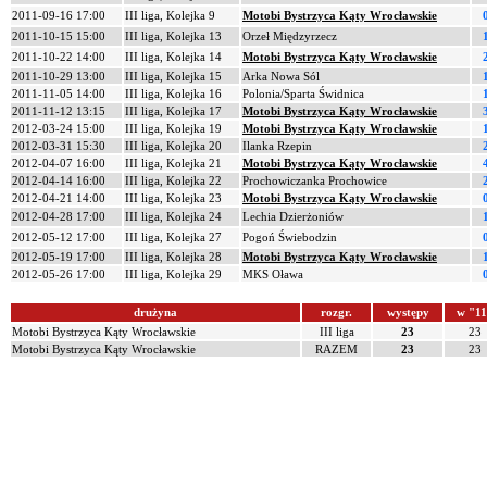
2011-09-16 17:00
III liga, Kolejka 9
Motobi Bystrzyca Kąty Wrocławskie
2011-10-15 15:00
III liga, Kolejka 13
Orzeł Międzyrzecz
2011-10-22 14:00
III liga, Kolejka 14
Motobi Bystrzyca Kąty Wrocławskie
2011-10-29 13:00
III liga, Kolejka 15
Arka Nowa Sól
2011-11-05 14:00
III liga, Kolejka 16
Polonia/Sparta Świdnica
2011-11-12 13:15
III liga, Kolejka 17
Motobi Bystrzyca Kąty Wrocławskie
2012-03-24 15:00
III liga, Kolejka 19
Motobi Bystrzyca Kąty Wrocławskie
2012-03-31 15:30
III liga, Kolejka 20
Ilanka Rzepin
2012-04-07 16:00
III liga, Kolejka 21
Motobi Bystrzyca Kąty Wrocławskie
2012-04-14 16:00
III liga, Kolejka 22
Prochowiczanka Prochowice
2012-04-21 14:00
III liga, Kolejka 23
Motobi Bystrzyca Kąty Wrocławskie
2012-04-28 17:00
III liga, Kolejka 24
Lechia Dzierżoniów
2012-05-12 17:00
III liga, Kolejka 27
Pogoń Świebodzin
2012-05-19 17:00
III liga, Kolejka 28
Motobi Bystrzyca Kąty Wrocławskie
2012-05-26 17:00
III liga, Kolejka 29
MKS Oława
drużyna
rozgr.
występy
w "1
Motobi Bystrzyca Kąty Wrocławskie
III liga
23
23
Motobi Bystrzyca Kąty Wrocławskie
RAZEM
23
23