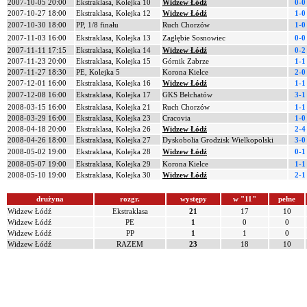
2007-10-05 20:00
Ekstraklasa, Kolejka 10
Widzew Łódź
0-0
2007-10-27 18:00
Ekstraklasa, Kolejka 12
Widzew Łódź
1-0
2007-10-30 18:00
PP, 1/8 finału
Ruch Chorzów
1-0
2007-11-03 16:00
Ekstraklasa, Kolejka 13
Zagłębie Sosnowiec
0-0
2007-11-11 17:15
Ekstraklasa, Kolejka 14
Widzew Łódź
0-2
2007-11-23 20:00
Ekstraklasa, Kolejka 15
Górnik Zabrze
1-1
2007-11-27 18:30
PE, Kolejka 5
Korona Kielce
2-0
2007-12-01 16:00
Ekstraklasa, Kolejka 16
Widzew Łódź
1-1
2007-12-08 16:00
Ekstraklasa, Kolejka 17
GKS Bełchatów
3-1
2008-03-15 16:00
Ekstraklasa, Kolejka 21
Ruch Chorzów
1-1
2008-03-29 16:00
Ekstraklasa, Kolejka 23
Cracovia
1-0
2008-04-18 20:00
Ekstraklasa, Kolejka 26
Widzew Łódź
2-4
2008-04-26 18:00
Ekstraklasa, Kolejka 27
Dyskobolia Grodzisk Wielkopolski
3-0
2008-05-02 19:00
Ekstraklasa, Kolejka 28
Widzew Łódź
0-1
2008-05-07 19:00
Ekstraklasa, Kolejka 29
Korona Kielce
1-1
2008-05-10 19:00
Ekstraklasa, Kolejka 30
Widzew Łódź
2-1
drużyna
rozgr.
występy
w "11"
pełne
Widzew Łódź
Ekstraklasa
21
17
10
Widzew Łódź
PE
1
0
0
Widzew Łódź
PP
1
1
0
Widzew Łódź
RAZEM
23
18
10