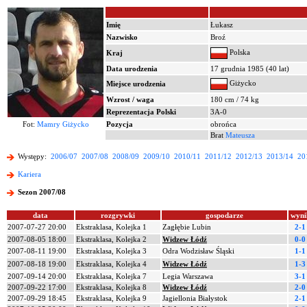
Imię
Łukasz
Nazwisko
Broź
Polska
Kraj
Data urodzenia
17 grudnia 1985 (40 lat)
Giżycko
Miejsce urodzenia
Wzrost / waga
180 cm / 74 kg
Reprezentacja Polski
3A-0
Fot:
Mamry Giżycko
Pozycja
obrońca
Brat
Mateusza
Występy:
2006/07
2007/08
2008/09
2009/10
2010/11
2011/12
2012/13
2013/14
20
Kariera
Sezon 2007/08
data
rozgrywki
gospodarze
wyni
2007-07-27 20:00
Ekstraklasa, Kolejka 1
Zagłębie Lubin
2-1
2007-08-05 18:00
Ekstraklasa, Kolejka 2
Widzew Łódź
0-0
2007-08-11 19:00
Ekstraklasa, Kolejka 3
Odra Wodzisław Śląski
1-1
2007-08-18 19:00
Ekstraklasa, Kolejka 4
Widzew Łódź
1-3
2007-09-14 20:00
Ekstraklasa, Kolejka 7
Legia Warszawa
3-1
2007-09-22 17:00
Ekstraklasa, Kolejka 8
Widzew Łódź
2-0
2007-09-29 18:45
Ekstraklasa, Kolejka 9
Jagiellonia Białystok
2-1