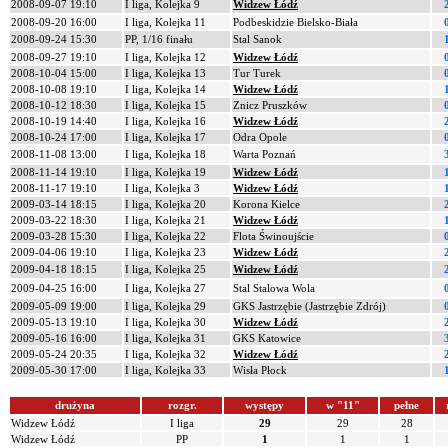
2008-09-07 19:10
I liga, Kolejka 9
Widzew Łódź
2008-09-20 16:00
I liga, Kolejka 11
Podbeskidzie Bielsko-Biała
2008-09-24 15:30
PP, 1/16 finału
Stal Sanok
2008-09-27 19:10
I liga, Kolejka 12
Widzew Łódź
2008-10-04 15:00
I liga, Kolejka 13
Tur Turek
2008-10-08 19:10
I liga, Kolejka 14
Widzew Łódź
2008-10-12 18:30
I liga, Kolejka 15
Znicz Pruszków
2008-10-19 14:40
I liga, Kolejka 16
Widzew Łódź
2008-10-24 17:00
I liga, Kolejka 17
Odra Opole
2008-11-08 13:00
I liga, Kolejka 18
Warta Poznań
2008-11-14 19:10
I liga, Kolejka 19
Widzew Łódź
2008-11-17 19:10
I liga, Kolejka 3
Widzew Łódź
2009-03-14 18:15
I liga, Kolejka 20
Korona Kielce
2009-03-22 18:30
I liga, Kolejka 21
Widzew Łódź
2009-03-28 15:30
I liga, Kolejka 22
Flota Świnoujście
2009-04-06 19:10
I liga, Kolejka 23
Widzew Łódź
2009-04-18 18:15
I liga, Kolejka 25
Widzew Łódź
2009-04-25 16:00
I liga, Kolejka 27
Stal Stalowa Wola
2009-05-09 19:00
I liga, Kolejka 29
GKS Jastrzębie (Jastrzębie Zdrój)
2009-05-13 19:10
I liga, Kolejka 30
Widzew Łódź
2009-05-16 16:00
I liga, Kolejka 31
GKS Katowice
2009-05-24 20:35
I liga, Kolejka 32
Widzew Łódź
2009-05-30 17:00
I liga, Kolejka 33
Wisła Płock
drużyna
rozgr.
występy
w "11"
pełne
Widzew Łódź
I liga
29
29
28
Widzew Łódź
PP
1
1
1