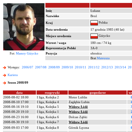
Imię
Łukasz
Nazwisko
Broź
Polska
Kraj
Data urodzenia
17 grudnia 1985 (40 lat)
Giżycko
Miejsce urodzenia
Wzrost / waga
180 cm / 74 kg
Reprezentacja Polski
3A-0
Fot:
Mamry Giżycko
Pozycja
obrońca
Brat
Mateusza
Występy:
2006/07
2007/08
2008/09
2009/10
2010/11
2011/12
2012/13
2013/14
20
Kariera
Sezon 2008/09
data
rozgrywki
gospodarze
w
2008-08-02 18:00
I liga, Kolejka 2
Motor Lublin
2008-08-10 17:00
I liga, Kolejka 4
Zagłębie Lubin
2008-08-16 19:10
I liga, Kolejka 5
Widzew Łódź
2008-08-20 19:10
I liga, Kolejka 1
Widzew Łódź
2008-08-23 16:00
I liga, Kolejka 6
Dolcan Ząbki
2008-08-30 19:10
I liga, Kolejka 7
Widzew Łódź
2008-09-03 17:00
I liga, Kolejka 8
Górnik Łęczna