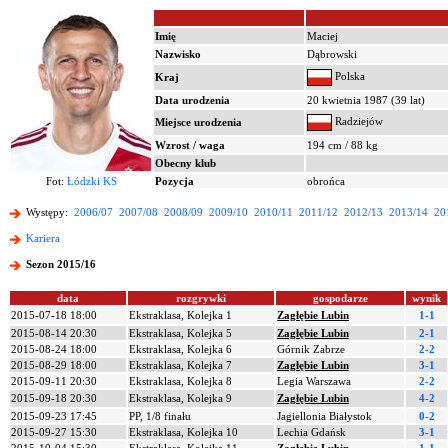
Imię
Maciej
Nazwisko
Dąbrowski
Polska
Kraj
Data urodzenia
20 kwietnia 1987 (39 lat)
Radziejów
Miejsce urodzenia
Wzrost / waga
194 cm / 88 kg
Obecny klub
Fot:
Łódzki KS
Pozycja
obrońca
Występy:
2006/07
2007/08
2008/09
2009/10
2010/11
2011/12
2012/13
2013/14
20
Kariera
Sezon 2015/16
data
rozgrywki
gospodarze
wynik
2015-07-18 18:00
Ekstraklasa, Kolejka 1
Zagłębie Lubin
1-1
2015-08-14 20:30
Ekstraklasa, Kolejka 5
Zagłębie Lubin
2-1
2015-08-24 18:00
Ekstraklasa, Kolejka 6
Górnik Zabrze
2-2
2015-08-29 18:00
Ekstraklasa, Kolejka 7
Zagłębie Lubin
3-1
2015-09-11 20:30
Ekstraklasa, Kolejka 8
Legia Warszawa
2-2
2015-09-18 20:30
Ekstraklasa, Kolejka 9
Zagłębie Lubin
4-2
2015-09-23 17:45
PP, 1/8 finału
Jagiellonia Białystok
0-2
2015-09-27 15:30
Ekstraklasa, Kolejka 10
Lechia Gdańsk
3-1