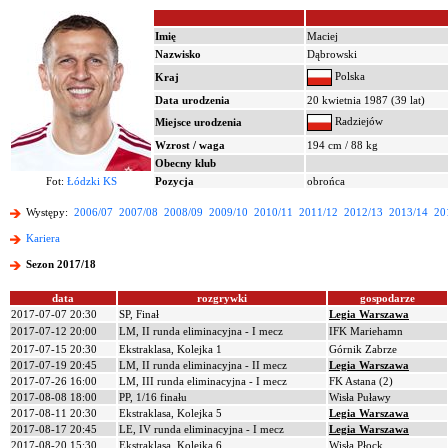
Imię
Maciej
Nazwisko
Dąbrowski
Polska
Kraj
Data urodzenia
20 kwietnia 1987 (39 lat)
Radziejów
Miejsce urodzenia
Wzrost / waga
194 cm / 88 kg
Obecny klub
Fot:
Łódzki KS
Pozycja
obrońca
Występy:
2006/07
2007/08
2008/09
2009/10
2010/11
2011/12
2012/13
2013/14
20
Kariera
Sezon 2017/18
data
rozgrywki
gospodarze
2017-07-07 20:30
SP, Finał
Legia Warszawa
2017-07-12 20:00
LM, II runda eliminacyjna - I mecz
IFK Mariehamn
2017-07-15 20:30
Ekstraklasa, Kolejka 1
Górnik Zabrze
2017-07-19 20:45
LM, II runda eliminacyjna - II mecz
Legia Warszawa
2017-07-26 16:00
LM, III runda eliminacyjna - I mecz
FK Astana (2)
2017-08-08 18:00
PP, 1/16 finału
Wisła Puławy
2017-08-11 20:30
Ekstraklasa, Kolejka 5
Legia Warszawa
2017-08-17 20:45
LE, IV runda eliminacyjna - I mecz
Legia Warszawa
2017-08-20 15:30
Ekstraklasa, Kolejka 6
Wisła Płock