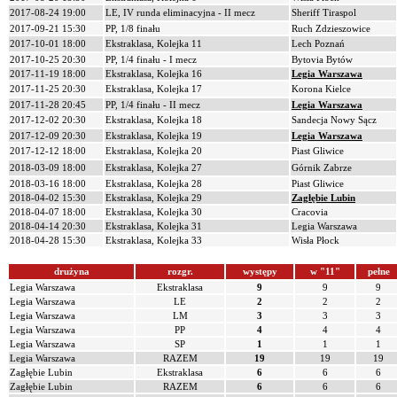
2017-08-24 19:00
LE, IV runda eliminacyjna - II mecz
Sheriff Tiraspol
2017-09-21 15:30
PP, 1/8 finału
Ruch Zdzieszowice
2017-10-01 18:00
Ekstraklasa, Kolejka 11
Lech Poznań
2017-10-25 20:30
PP, 1/4 finału - I mecz
Bytovia Bytów
2017-11-19 18:00
Ekstraklasa, Kolejka 16
Legia Warszawa
2017-11-25 20:30
Ekstraklasa, Kolejka 17
Korona Kielce
2017-11-28 20:45
PP, 1/4 finału - II mecz
Legia Warszawa
2017-12-02 20:30
Ekstraklasa, Kolejka 18
Sandecja Nowy Sącz
2017-12-09 20:30
Ekstraklasa, Kolejka 19
Legia Warszawa
2017-12-12 18:00
Ekstraklasa, Kolejka 20
Piast Gliwice
2018-03-09 18:00
Ekstraklasa, Kolejka 27
Górnik Zabrze
2018-03-16 18:00
Ekstraklasa, Kolejka 28
Piast Gliwice
2018-04-02 15:30
Ekstraklasa, Kolejka 29
Zagłębie Lubin
2018-04-07 18:00
Ekstraklasa, Kolejka 30
Cracovia
2018-04-14 20:30
Ekstraklasa, Kolejka 31
Legia Warszawa
2018-04-28 15:30
Ekstraklasa, Kolejka 33
Wisła Płock
drużyna
rozgr.
występy
w "11"
pełne
Legia Warszawa
Ekstraklasa
9
9
9
Legia Warszawa
LE
2
2
2
Legia Warszawa
LM
3
3
3
Legia Warszawa
PP
4
4
4
Legia Warszawa
SP
1
1
1
Legia Warszawa
RAZEM
19
19
19
Zagłębie Lubin
Ekstraklasa
6
6
6
Zagłębie Lubin
RAZEM
6
6
6