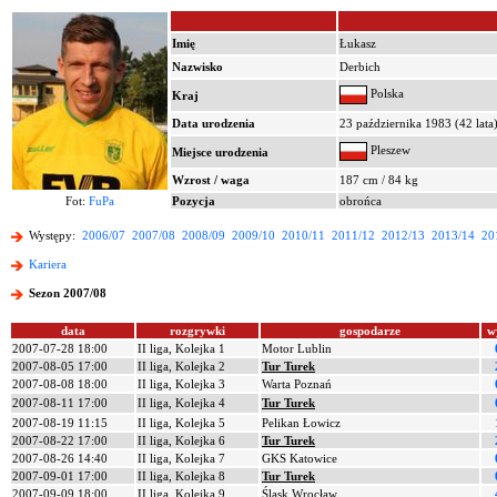
Imię
Łukasz
Nazwisko
Derbich
Polska
Kraj
Data urodzenia
23 października 1983 (42 lata
Pleszew
Miejsce urodzenia
Wzrost / waga
187 cm / 84 kg
Fot:
FuPa
Pozycja
obrońca
Występy:
2006/07
2007/08
2008/09
2009/10
2010/11
2011/12
2012/13
2013/14
20
Kariera
Sezon 2007/08
data
rozgrywki
gospodarze
w
2007-07-28 18:00
II liga, Kolejka 1
Motor Lublin
2007-08-05 17:00
II liga, Kolejka 2
Tur Turek
2007-08-08 18:00
II liga, Kolejka 3
Warta Poznań
2007-08-11 17:00
II liga, Kolejka 4
Tur Turek
2007-08-19 11:15
II liga, Kolejka 5
Pelikan Łowicz
2007-08-22 17:00
II liga, Kolejka 6
Tur Turek
2007-08-26 14:40
II liga, Kolejka 7
GKS Katowice
2007-09-01 17:00
II liga, Kolejka 8
Tur Turek
2007-09-09 18:00
II liga, Kolejka 9
Śląsk Wrocław