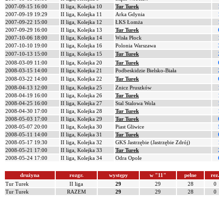
2007-09-15 16:00
II liga, Kolejka 10
Tur Turek
2007-09-19 19:29
II liga, Kolejka 11
Arka Gdynia
2007-09-22 15:00
II liga, Kolejka 12
ŁKS Łomża
2007-09-29 16:00
II liga, Kolejka 13
Tur Turek
2007-10-06 18:00
II liga, Kolejka 14
Wisła Płock
2007-10-10 19:00
II liga, Kolejka 16
Polonia Warszawa
2007-10-13 15:00
II liga, Kolejka 15
Tur Turek
2008-03-09 11:00
II liga, Kolejka 20
Tur Turek
2008-03-15 14:00
II liga, Kolejka 21
Podbeskidzie Bielsko-Biała
2008-03-22 14:00
II liga, Kolejka 22
Tur Turek
2008-04-13 12:00
II liga, Kolejka 25
Znicz Pruszków
2008-04-19 16:00
II liga, Kolejka 26
Tur Turek
2008-04-25 16:00
II liga, Kolejka 27
Stal Stalowa Wola
2008-04-30 17:00
II liga, Kolejka 28
Tur Turek
2008-05-03 17:00
II liga, Kolejka 29
Tur Turek
2008-05-07 20:00
II liga, Kolejka 30
Piast Gliwice
2008-05-11 14:00
II liga, Kolejka 31
Tur Turek
2008-05-17 19:30
II liga, Kolejka 32
GKS Jastrzębie (Jastrzębie Zdrój)
2008-05-21 17:00
II liga, Kolejka 33
Tur Turek
2008-05-24 17:00
II liga, Kolejka 34
Odra Opole
drużyna
rozgr.
występy
w "11"
pełne
rez
Tur Turek
II liga
29
29
28
0
Tur Turek
RAZEM
29
29
28
0