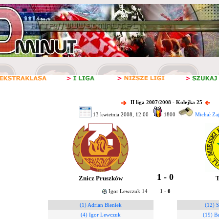
II liga 2007/2008 - Kolejka 25
13 kwietnia 2008, 12:00
1800
Michał Za
1 - 0
Znicz Pruszków
T
Igor Lewczuk 14
1 - 0
(1) Adrian Bieniek
(12) S
(4) Igor Lewczuk
(19) B