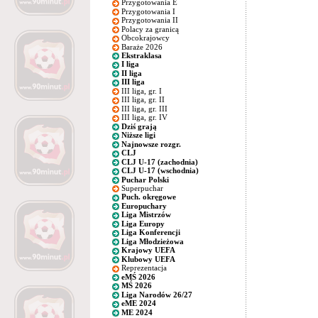
Przygotowania E
Przygotowania I
Przygotowania II
Polacy za granicą
Obcokrajowcy
Baraże 2026
Ekstraklasa
I liga
II liga
III liga
III liga, gr. I
III liga, gr. II
III liga, gr. III
III liga, gr. IV
Dziś grają
Niższe ligi
Najnowsze rozgr.
CLJ
CLJ U-17 (zachodnia)
CLJ U-17 (wschodnia)
Puchar Polski
Superpuchar
Puch. okręgowe
Europuchary
Liga Mistrzów
Liga Europy
Liga Konferencji
Liga Młodzieżowa
Krajowy UEFA
Klubowy UEFA
Reprezentacja
eMŚ 2026
MŚ 2026
Liga Narodów 26/27
eME 2024
ME 2024