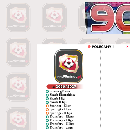
Strona główna
Skarb Ekstraklasy
Skarb I ligi
Skarb II ligi
Sparingi - Ekstr.
Sparingi - I liga
Sparingi - II liga
Transfery - Ekstr.
Transfery - I liga
Transfery - II liga
Transfery - zagr.