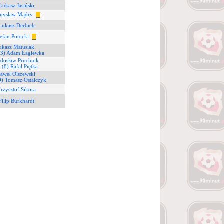
Łukasz Jasiński
emysław Mądry
Łukasz Derbich
tefan Potocki
ukasz Matusiak
23) Adam Łagiewka
adosław Pruchnik
2
(8) Rafał Piętka
Paweł Olszewski
0) Tomasz Ostalczyk
rzysztof Sikora
Filip Burkhardt