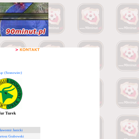
jąc (Sosnowiec)
ur Turek
ławomir Janicki
artosz Grabowski