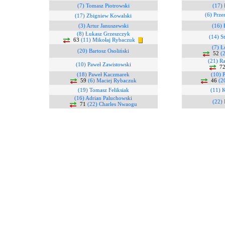
(7) Tomasz Piotrowski
(17) 
(6) Prz
(17) Zbigniew Kowalski
(3) Artur Januszewski
(16) 
(8) Łukasz Grzeszczyk
(14) S
63
(11) Mikołaj Rybaczuk
(7) Ł
(20) Bartosz Osoliński
52
(
(21) R
(10) Paweł Zawistowski
7
(18) Paweł Kaczmarek
(10) 
59
(6) Maciej Rybaczuk
46
(2
(19) Tomasz Feliksiak
(11) K
(16) Adrian Paluchowski
(22) 
71
(22) Charles Nwaogu