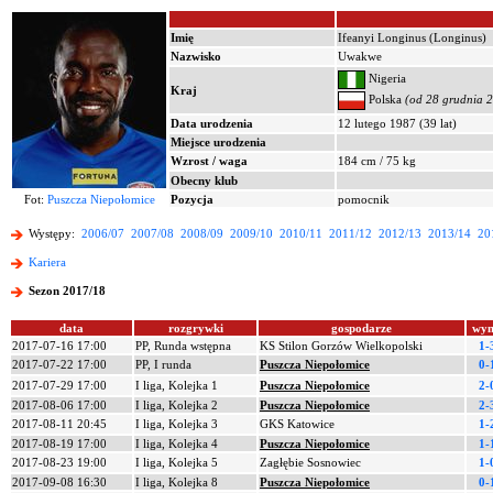
Imię
Ifeanyi Longinus (Longinus)
Nazwisko
Uwakwe
Nigeria
Kraj
Polska
(od 28 grudnia 
Data urodzenia
12 lutego 1987 (39 lat)
Miejsce urodzenia
Wzrost / waga
184 cm / 75 kg
Obecny klub
Fot:
Puszcza Niepołomice
Pozycja
pomocnik
Występy:
2006/07
2007/08
2008/09
2009/10
2010/11
2011/12
2012/13
2013/14
20
Kariera
Sezon 2017/18
data
rozgrywki
gospodarze
wyn
2017-07-16 17:00
PP, Runda wstępna
KS Stilon Gorzów Wielkopolski
1-
2017-07-22 17:00
PP, I runda
Puszcza Niepołomice
0-
2017-07-29 17:00
I liga, Kolejka 1
Puszcza Niepołomice
2-
2017-08-06 17:00
I liga, Kolejka 2
Puszcza Niepołomice
2-
2017-08-11 20:45
I liga, Kolejka 3
GKS Katowice
1-
2017-08-19 17:00
I liga, Kolejka 4
Puszcza Niepołomice
1-
2017-08-23 19:00
I liga, Kolejka 5
Zagłębie Sosnowiec
1-
2017-09-08 16:30
I liga, Kolejka 8
Puszcza Niepołomice
0-