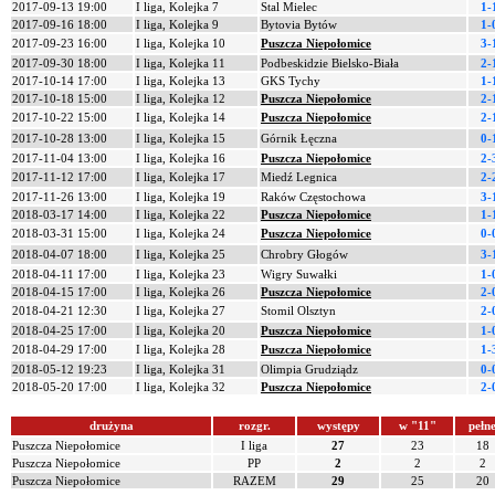
2017-09-13 19:00
I liga, Kolejka 7
Stal Mielec
1-
2017-09-16 18:00
I liga, Kolejka 9
Bytovia Bytów
1-
2017-09-23 16:00
I liga, Kolejka 10
Puszcza Niepołomice
3-
2017-09-30 18:00
I liga, Kolejka 11
Podbeskidzie Bielsko-Biała
2-
2017-10-14 17:00
I liga, Kolejka 13
GKS Tychy
1-
2017-10-18 15:00
I liga, Kolejka 12
Puszcza Niepołomice
2-
2017-10-22 15:00
I liga, Kolejka 14
Puszcza Niepołomice
2-
2017-10-28 13:00
I liga, Kolejka 15
Górnik Łęczna
0-
2017-11-04 13:00
I liga, Kolejka 16
Puszcza Niepołomice
2-
2017-11-12 17:00
I liga, Kolejka 17
Miedź Legnica
2-
2017-11-26 13:00
I liga, Kolejka 19
Raków Częstochowa
3-
2018-03-17 14:00
I liga, Kolejka 22
Puszcza Niepołomice
1-
2018-03-31 15:00
I liga, Kolejka 24
Puszcza Niepołomice
0-
2018-04-07 18:00
I liga, Kolejka 25
Chrobry Głogów
3-
2018-04-11 17:00
I liga, Kolejka 23
Wigry Suwałki
1-
2018-04-15 17:00
I liga, Kolejka 26
Puszcza Niepołomice
2-
2018-04-21 12:30
I liga, Kolejka 27
Stomil Olsztyn
2-
2018-04-25 17:00
I liga, Kolejka 20
Puszcza Niepołomice
1-
2018-04-29 17:00
I liga, Kolejka 28
Puszcza Niepołomice
1-
2018-05-12 19:23
I liga, Kolejka 31
Olimpia Grudziądz
0-
2018-05-20 17:00
I liga, Kolejka 32
Puszcza Niepołomice
2-
drużyna
rozgr.
występy
w "11"
pełn
Puszcza Niepołomice
I liga
27
23
18
Puszcza Niepołomice
PP
2
2
2
Puszcza Niepołomice
RAZEM
29
25
20