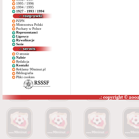
1995 / 1996
1994 / 1995
1927 - 1993 / 1994
PZPN
Mistrzostwa Polski
Puchary w Polsce
Reprezentanci
Ligowcy
Rywalizacje
Serie
O stronie
Nabór
Redakcja
Kontakt
Reklamy 90minut.pl
Bibliografia
Pliki cookies