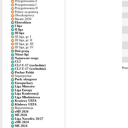
Przygotowania E
Przygotowania I
Przygotowania II
Polacy za granicą
Obcokrajowcy
Baraże 2026
Ekstraklasa
I liga
II liga
III liga
III liga, gr. I
III liga, gr. II
III liga, gr. III
III liga, gr. IV
Dziś grają
Niższe ligi
Najnowsze rozgr.
CLJ
CLJ U-17 (zachodnia)
Prze
CLJ U-17 (wschodnia)
Puchar Polski
Superpuchar
Puch. okręgowe
Europuchary
Liga Mistrzów
Liga Europy
Liga Konferencji
Liga Młodzieżowa
Krajowy UEFA
Klubowy UEFA
Reprezentacja
eMŚ 2026
MŚ 2026
Liga Narodów 26/27
eME 2024
ME 2024