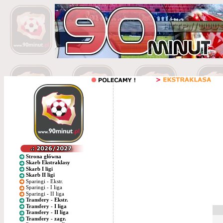
Strona główna
Skarb Ekstraklasy
Skarb I ligi
Skarb II ligi
Sparingi - Ekstr.
Sparingi - I liga
Sparingi - II liga
Transfery - Ekstr.
Transfery - I liga
Transfery - II liga
Transfery - zagr.