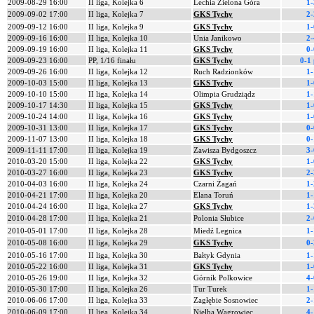
2009-08-29 16:00
II liga, Kolejka 6
Lechia Zielona Góra
1-
2009-09-02 17:00
II liga, Kolejka 7
GKS Tychy
2-
2009-09-12 16:00
II liga, Kolejka 9
GKS Tychy
1-
2009-09-16 16:00
II liga, Kolejka 10
Unia Janikowo
2-
2009-09-19 16:00
II liga, Kolejka 11
GKS Tychy
0-
2009-09-23 16:00
PP, 1/16 finału
GKS Tychy
0-1 
2009-09-26 16:00
II liga, Kolejka 12
Ruch Radzionków
1-
2009-10-03 15:00
II liga, Kolejka 13
GKS Tychy
1-
2009-10-10 15:00
II liga, Kolejka 14
Olimpia Grudziądz
1-
2009-10-17 14:30
II liga, Kolejka 15
GKS Tychy
1-
2009-10-24 14:00
II liga, Kolejka 16
GKS Tychy
1-
2009-10-31 13:00
II liga, Kolejka 17
GKS Tychy
0-
2009-11-07 13:00
II liga, Kolejka 18
GKS Tychy
0-
2009-11-11 17:00
II liga, Kolejka 19
Zawisza Bydgoszcz
3-
2010-03-20 15:00
II liga, Kolejka 22
GKS Tychy
1-
2010-03-27 16:00
II liga, Kolejka 23
GKS Tychy
2-
2010-04-03 16:00
II liga, Kolejka 24
Czarni Żagań
1-
2010-04-21 17:00
II liga, Kolejka 20
Elana Toruń
1-
2010-04-24 16:00
II liga, Kolejka 27
GKS Tychy
1-
2010-04-28 17:00
II liga, Kolejka 21
Polonia Słubice
2-
2010-05-01 17:00
II liga, Kolejka 28
Miedź Legnica
1-
2010-05-08 16:00
II liga, Kolejka 29
GKS Tychy
0-
2010-05-16 17:00
II liga, Kolejka 30
Bałtyk Gdynia
1-
2010-05-22 16:00
II liga, Kolejka 31
GKS Tychy
1-
2010-05-26 19:00
II liga, Kolejka 32
Górnik Polkowice
4-
2010-05-30 17:00
II liga, Kolejka 26
Tur Turek
1-
2010-06-06 17:00
II liga, Kolejka 33
Zagłębie Sosnowiec
2-
2010-06-09 17:00
II liga, Kolejka 34
Nielba Wągrowiec
4-