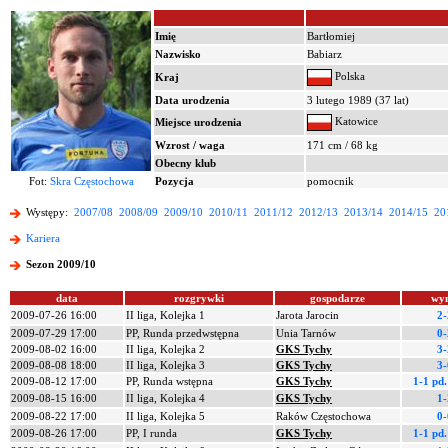
Imię
Bartłomiej
Nazwisko
Babiarz
Polska
Kraj
Data urodzenia
3 lutego 1989 (37 lat)
Katowice
Miejsce urodzenia
Wzrost / waga
171 cm / 68 kg
Obecny klub
Fot:
Skra Częstochowa
Pozycja
pomocnik
Występy:
2007/08
2008/09
2009/10
2010/11
2011/12
2012/13
2013/14
2014/15
20
Kariera
Sezon 2009/10
data
rozgrywki
gospodarze
wyn
2009-07-26 16:00
II liga, Kolejka 1
Jarota Jarocin
2-
2009-07-29 17:00
PP, Runda przedwstępna
Unia Tarnów
0-
2009-08-02 16:00
II liga, Kolejka 2
GKS Tychy
3-
2009-08-08 18:00
II liga, Kolejka 3
GKS Tychy
3-
2009-08-12 17:00
PP, Runda wstępna
GKS Tychy
1-1 pd
2009-08-15 16:00
II liga, Kolejka 4
GKS Tychy
1-
2009-08-22 17:00
II liga, Kolejka 5
Raków Częstochowa
0-
2009-08-26 17:00
PP, I runda
GKS Tychy
1-1 pd