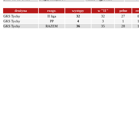
drużyna
rozgr.
występy
w "11"
pełne
re
GKS Tychy
II liga
32
32
27
GKS Tychy
PP
4
3
1
GKS Tychy
RAZEM
36
35
28