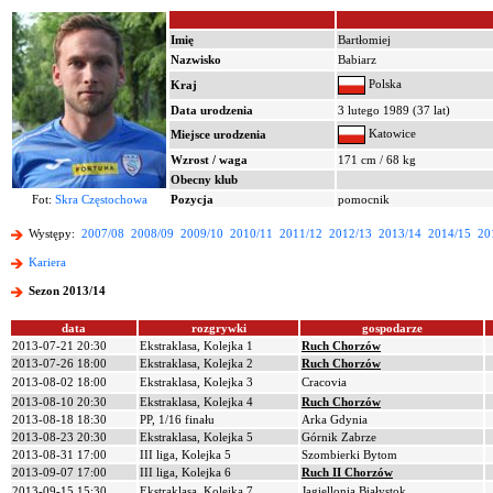
Imię
Bartłomiej
Nazwisko
Babiarz
Polska
Kraj
Data urodzenia
3 lutego 1989 (37 lat)
Katowice
Miejsce urodzenia
Wzrost / waga
171 cm / 68 kg
Obecny klub
Fot:
Skra Częstochowa
Pozycja
pomocnik
Występy:
2007/08
2008/09
2009/10
2010/11
2011/12
2012/13
2013/14
2014/15
20
Kariera
Sezon 2013/14
data
rozgrywki
gospodarze
2013-07-21 20:30
Ekstraklasa, Kolejka 1
Ruch Chorzów
2013-07-26 18:00
Ekstraklasa, Kolejka 2
Ruch Chorzów
2013-08-02 18:00
Ekstraklasa, Kolejka 3
Cracovia
2013-08-10 20:30
Ekstraklasa, Kolejka 4
Ruch Chorzów
2013-08-18 18:30
PP, 1/16 finału
Arka Gdynia
2013-08-23 20:30
Ekstraklasa, Kolejka 5
Górnik Zabrze
2013-08-31 17:00
III liga, Kolejka 5
Szombierki Bytom
2013-09-07 17:00
III liga, Kolejka 6
Ruch II Chorzów
2013-09-15 15:30
Ekstraklasa, Kolejka 7
Jagiellonia Białystok