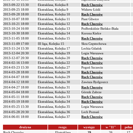
2013-09-22 15:30
Ekstraklasa, Kolejka 8
Ruch Chorzów
2013-09-25 18:00
Ekstraklasa, Kolejka 9
Widzew Łódź
2013-09-28 18:00
Ekstraklasa, Kolejka 10
Ruch Chorzów
2013-10-07 18:00
Ekstraklasa, Kolejka 11
Piast Gliwice
2013-10-21 18:00
Ekstraklasa, Kolejka 12
Ruch Chorzów
2013-10-24 16:00
Ekstraklasa, Kolejka 13
Podbeskidzie Bielsko-Biała
2013-10-30 18:00
Ekstraklasa, Kolejka 14
Korona Kielce
2013-11-05 18:00
Ekstraklasa, Kolejka 15
Ruch Chorzów
2013-11-09 17:00
III liga, Kolejka 15
Skra Częstochowa
2013-11-24 15:30
Ekstraklasa, Kolejka 17
Lechia Gdańsk
2013-12-04 20:30
Ekstraklasa, Kolejka 19
Legia Warszawa
2013-12-07 20:30
Ekstraklasa, Kolejka 20
Ruch Chorzów
2014-02-16 13:00
Ekstraklasa, Kolejka 22
Ruch Chorzów
2014-03-23 15:30
Ekstraklasa, Kolejka 27
Pogoń Szczecin
2014-03-28 18:00
Ekstraklasa, Kolejka 28
Ruch Chorzów
2014-04-07 18:00
Ekstraklasa, Kolejka 29
Ruch Chorzów
2014-04-12 18:00
Ekstraklasa, Kolejka 30
Zawisza Bydgoszcz
2014-04-27 18:00
Ekstraklasa, Kolejka 31
Ruch Chorzów
2014-05-04 18:00
Ekstraklasa, Kolejka 32
Górnik Zabrze
2014-05-11 18:00
Ekstraklasa, Kolejka 33
Ruch Chorzów
2014-05-19 18:00
Ekstraklasa, Kolejka 34
Ruch Chorzów
2014-05-25 15:30
Ekstraklasa, Kolejka 35
Legia Warszawa
2014-05-28 20:30
Ekstraklasa, Kolejka 36
Lech Poznań
2014-06-01 18:00
Ekstraklasa, Kolejka 37
Ruch Chorzów
drużyna
rozgr.
występy
w "11"
pełne
Ruch Chorzów
Ekstraklasa
29
26
17