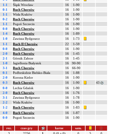
1-1
Śląsk Wrocław
16
1-90
0-1
Ruch Chorzów
16
1-90
1-1
Wisła Kraków
16
1-90
0-2
Ruch Chorzów
16
1-90
1-1
Pogoń Szczecin
16
1-90
0-0
Ruch Chorzów
16
1-90
1-4
Ruch Chorzów
16
1-89
1-0
Zawisza Bydgoszcz
16
1-73
1-1
Ruch II Chorzów
22
1-59
0-0
Ruch Chorzów
16
1-90
2-0
Ruch Chorzów
16
1-45
2-1
Górnik Zabrze
16
1-45
1-0
Jagiellonia Białystok
16
90-90
3-1
Ruch Chorzów
16
66-90
0-1
Podbeskidzie Bielsko-Biała
16
1-88
2-0
Korona Kielce
16
1-90
0-3
Ruch Chorzów
16
1-90
43
0-0
Lechia Gdańsk
16
1-90
2-0
Ruch Chorzów
16
1-76
3-1
Zawisza Bydgoszcz
16
1-78
2-2
Wisła Kraków
16
1-90
1-2
Ruch Chorzów
16
1-83
4-0
Ruch Chorzów
16
1-87
0-0
Pogoń Szczecin
16
1-90
rez.
czas gry
karne
sam.
3
2256
1
0 (0 + 0)
0
5
0