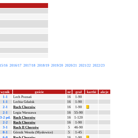
15/16
2016/17
2017/18
2018/19
2019/20
2020/21
2021/22
2022/23
wynik
goście
nr
grał
kartki
akcje
1-1
Lech Poznań
16
1-90
1-1
Lechia Gdańsk
16
1-90
2-1
Ruch Chorzów
16
1-90
2-1
Legia Warszawa
16
55-90
3-2 pd.
Ruch Chorzów
16
1-120
2-2
Ruch Chorzów
16
1-90
3-1
Ruch II Chorzów
5
46-90
0-1
Górnik Wesoła (Mysłowice)
5
1-45
6-0
Ruch Chorzów
16
1-90