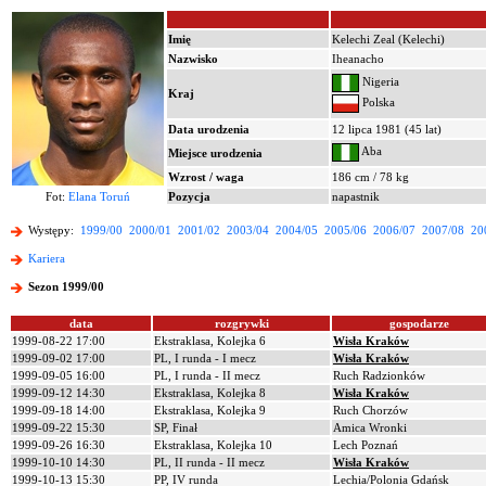
Imię
Kelechi Zeal (Kelechi)
Nazwisko
Iheanacho
Nigeria
Kraj
Polska
Data urodzenia
12 lipca 1981 (45 lat)
Aba
Miejsce urodzenia
Wzrost / waga
186 cm / 78 kg
Fot:
Elana Toruń
Pozycja
napastnik
Występy:
1999/00
2000/01
2001/02
2003/04
2004/05
2005/06
2006/07
2007/08
20
Kariera
Sezon 1999/00
data
rozgrywki
gospodarze
1999-08-22 17:00
Ekstraklasa, Kolejka 6
Wisła Kraków
1999-09-02 17:00
PL, I runda - I mecz
Wisła Kraków
1999-09-05 16:00
PL, I runda - II mecz
Ruch Radzionków
1999-09-12 14:30
Ekstraklasa, Kolejka 8
Wisła Kraków
1999-09-18 14:00
Ekstraklasa, Kolejka 9
Ruch Chorzów
1999-09-22 15:30
SP, Finał
Amica Wronki
1999-09-26 16:30
Ekstraklasa, Kolejka 10
Lech Poznań
1999-10-10 14:30
PL, II runda - II mecz
Wisła Kraków
1999-10-13 15:30
PP, IV runda
Lechia/Polonia Gdańsk