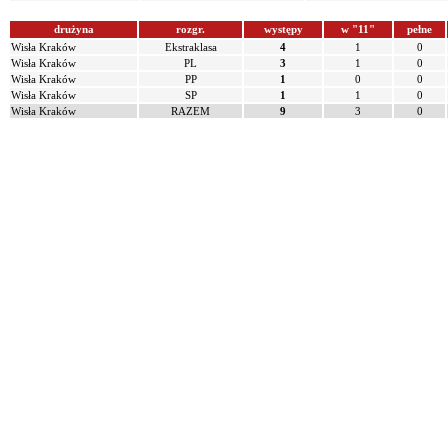
drużyna
rozgr.
występy
w "11"
pełne
Wisła Kraków
Ekstraklasa
4
1
0
Wisła Kraków
PL
3
1
0
Wisła Kraków
PP
1
0
0
Wisła Kraków
SP
1
1
0
Wisła Kraków
RAZEM
9
3
0