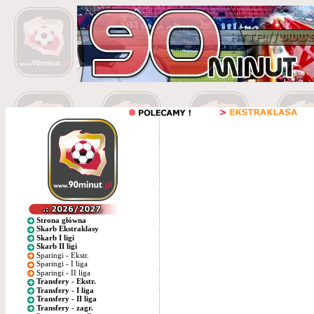
Strona główna
Skarb Ekstraklasy
Skarb I ligi
Skarb II ligi
Sparingi - Ekstr.
Sparingi - I liga
Sparingi - II liga
Transfery - Ekstr.
Transfery - I liga
Transfery - II liga
Transfery - zagr.