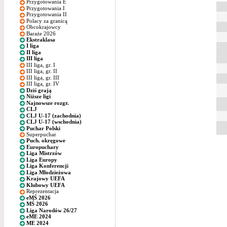
Przygotowania E
Przygotowania I
Przygotowania II
Polacy za granicą
Obcokrajowcy
Baraże 2026
Ekstraklasa
I liga
II liga
III liga
III liga, gr. I
III liga, gr. II
III liga, gr. III
III liga, gr. IV
Dziś grają
Niższe ligi
Najnowsze rozgr.
CLJ
CLJ U-17 (zachodnia)
CLJ U-17 (wschodnia)
Puchar Polski
Superpuchar
Puch. okręgowe
Europuchary
Liga Mistrzów
Liga Europy
Liga Konferencji
Liga Młodzieżowa
Krajowy UEFA
Klubowy UEFA
Reprezentacja
eMŚ 2026
MŚ 2026
Liga Narodów 26/27
eME 2024
ME 2024