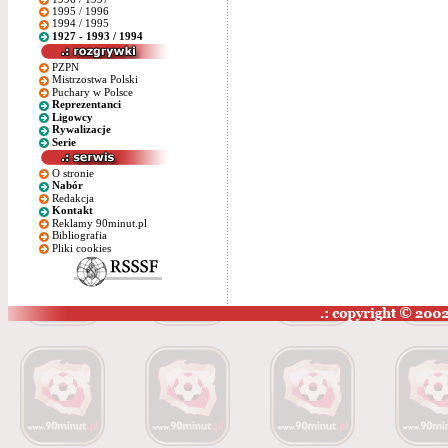
1995 / 1996
1994 / 1995
1927 - 1993 / 1994
PZPN
Mistrzostwa Polski
Puchary w Polsce
Reprezentanci
Ligowcy
Rywalizacje
Serie
O stronie
Nabór
Redakcja
Kontakt
Reklamy 90minut.pl
Bibliografia
Pliki cookies