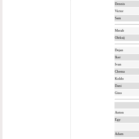
Dennis
Victor
Sam
Merab
Ołeksij
Dejan
Iker
Ivan
Chema
Koldo
Dani
Gino
Anton
Egy
Adam