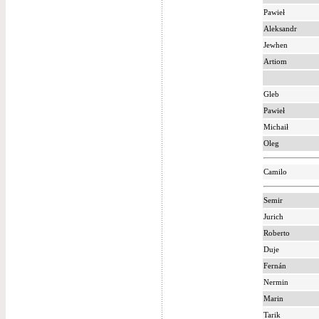
Pawieł
Aleksandr
Jewhen
Artiom
Gleb
Pawieł
Michaił
Oleg
Camilo
Semir
Jurich
Roberto
Duje
Fernán
Nermin
Marin
Tarik