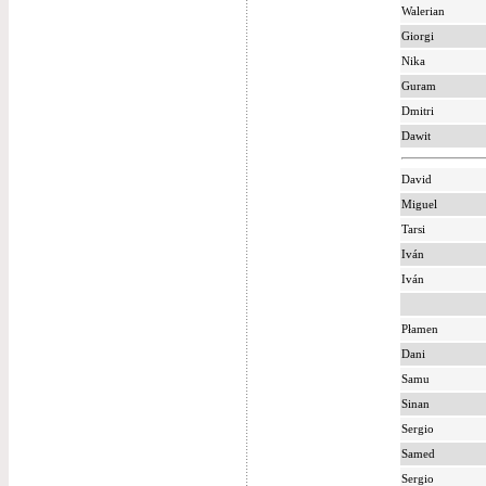
Walerian
Giorgi
Nika
Guram
Dmitri
Dawit
David
Miguel
Tarsi
Iván
Iván
Płamen
Dani
Samu
Sinan
Sergio
Samed
Sergio