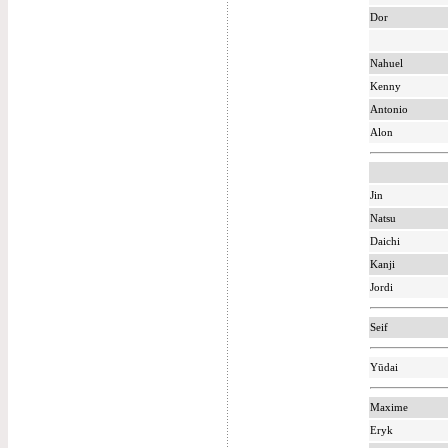
Dor
Nahuel
Kenny
Antonio
Alon
Jin
Natsu
Daichi
Kanji
Jordi
Seif
Yūdai
Maxime
Eryk