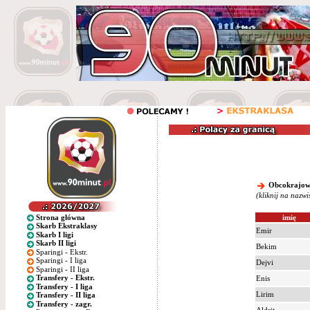
Obcokrajowcy
(kliknij na nazw
Strona główna
imię
Skarb Ekstraklasy
Emir
Skarb I ligi
Skarb II ligi
Bekim
Sparingi - Ekstr.
Sparingi - I liga
Dejvi
Sparingi - II liga
Transfery - Ekstr.
Enis
Transfery - I liga
Lirim
Transfery - II liga
Transfery - zagr.