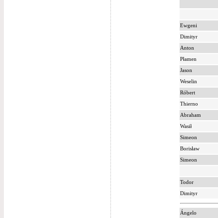
Ewgeni
Dimityr
Anton
Płamen
Jason
Weselin
Róbert
Thierno
Abraham
Wasił
Simeon
Borisław
Simeon
Todor
Dimityr
Ángelo