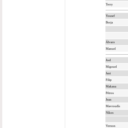
Terry
Yousef
Borja
Álvaro
Manuel
Joel
Migouel
Jani
Filip
Makana
Pétros
Jean
Mavroudís
Níkos
Vernon