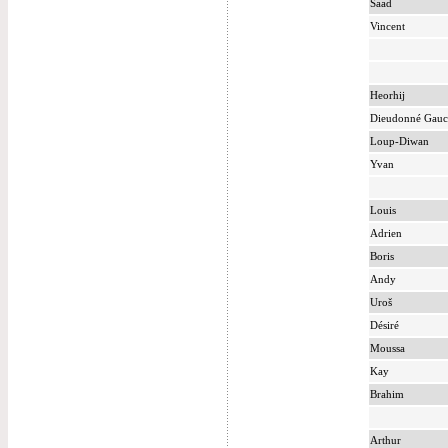
Saad
Vincent
Heorhij
Dieudonné Gau
Loup-Diwan
Yvan
Louis
Adrien
Boris
Andy
Uroš
Désiré
Moussa
Kay
Brahim
Arthur