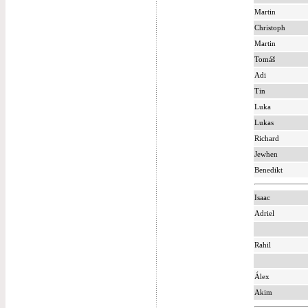
Martin
Christoph
Martin
Tomáš
Adi
Tin
Luka
Lukas
Richard
Jewhen
Benedikt
Isaac
Adriel
Rahil
Álex
Akim