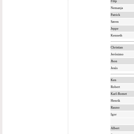
Filip
Nemanja
Patrick
Søren
Jeppe
Kenneth
Christian
Jerónimo
Jhon
Jesús
Ken
Robert
Karl-Romet
Henrik
Rauno
Igor
Albert