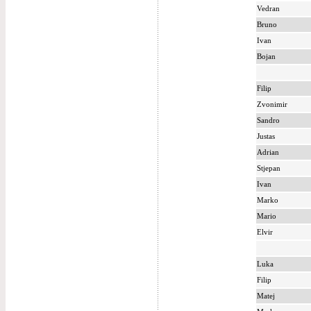
Vedran
Bruno
Ivan
Bojan
Filip
Zvonimir
Sandro
Justas
Adrian
Stjepan
Ivan
Marko
Mario
Elvir
Luka
Filip
Matej