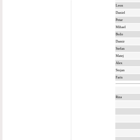
Leon
Daniel
Petar
Mihael
Božo
Damir
Stefan
Matej
Alex
Stojan
Faris
Riza