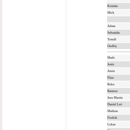
Kristián
Mick
Adam
Sebastián
Tomáš
Ondřej
Mads
Jesús
Amin
Elias
Roko
Rasmus
Jens Martin
Daníel Leó
Mathias
Fredrik
Lukas