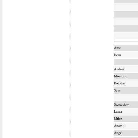
Ante
Iwan
Andrei
Momcził
Bożidar
Spas
Swetosław
Lasza
Milen
Anatoli
Angeł