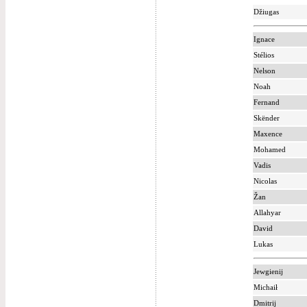
Džiugas
Ignace
Stélios
Nelson
Noah
Fernand
Skënder
Maxence
Mohamed
Vadis
Nicolas
Žan
Allahyar
David
Lukas
Jewgienij
Michaił
Dmitrij