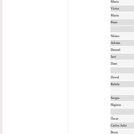
Mario
Víctor
Mario
Peter
Néstor
Adrián
Denzel
Javi
Dani
David
Rubén
Sergio
Higinio
Óscar
Carlos Julio
Boris