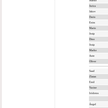
Marko
Jurica
Jakov
Dario
Eniss
Mario
Josip
Dino
Josip
Marko
Ante
Oliver
Saad
Zlatan
Emil
Yacine
Iródotos
Ángel