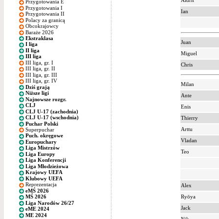
Aldrit
Przygotowania E
Przygotowania I
Ian
Przygotowania II
Polacy za granicą
Obcokrajowcy
Baraże 2026
Ekstraklasa
Juan
I liga
II liga
Miguel
III liga
III liga, gr. I
Chris
III liga, gr. II
III liga, gr. III
III liga, gr. IV
Milan
Dziś grają
Niższe ligi
Ante
Najnowsze rozgr.
CLJ
Enis
CLJ U-17 (zachodnia)
CLJ U-17 (wschodnia)
Thierry
Puchar Polski
Arttu
Superpuchar
Puch. okręgowe
Vladan
Europuchary
Liga Mistrzów
Teo
Liga Europy
Liga Konferencji
Liga Młodzieżowa
Krajowy UEFA
Klubowy UEFA
Reprezentacja
Alex
eMŚ 2026
Ryōya
MŚ 2026
Liga Narodów 26/27
Jack
eME 2024
ME 2024