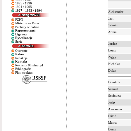
1995 / 1996
1994 / 1995
1927 - 1993 / 1994
Aleksandar
Javi
PZPN
Mistrzostwa Polski
Takuto
Puchary w Polsce
Reprezentanci
Artem
Ligowcy
Rywalizacje
Serie
Jordan
Louis
O stronie
Nabór
Ziggy
Redakcja
Kontakt
Nicholas
Reklamy 90minut.pl
Bibliografia
Dylan
Pliki cookies
Dominik
Samuel
Saidouna
Josip
Alexander
Dávid
Matija
Denis