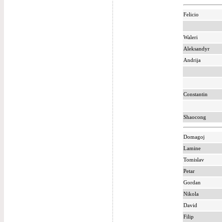
Felicio
Waleri
Aleksandyr
Andrija
Constantin
Shaocong
Domagoj
Lamine
Tomislav
Petar
Gordan
Nikola
David
Filip