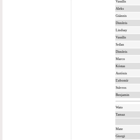
Vassílis
Aleks
Giánnis
Dimítris
Lindsay
Vassílis
Srđan
Dimítris
Marco
Kóstas
Antónis
Ľubomír
Stávros
Benjamin
Wato
Tamaz
Mate
Giorgi