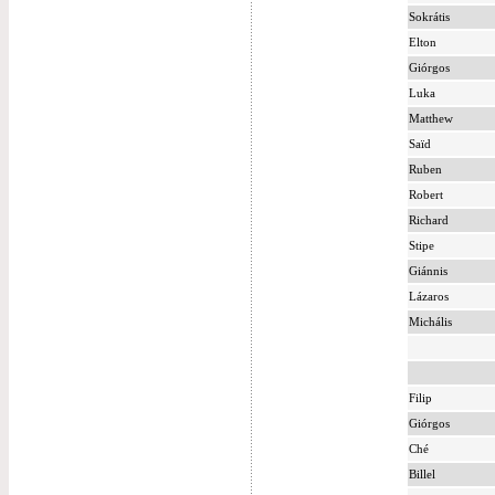
Sokrátis
Elton
Giórgos
Luka
Matthew
Saïd
Ruben
Robert
Richard
Stipe
Giánnis
Lázaros
Michális
Filip
Giórgos
Ché
Billel