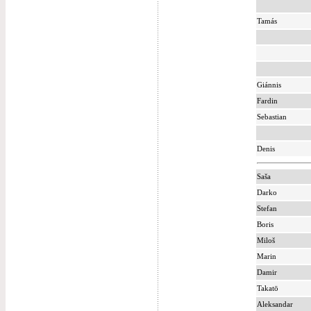
Tamás
Giánnis
Fardin
Sebastian
Denis
Saša
Darko
Stefan
Boris
Miloš
Marin
Damir
Takatō
Aleksandar