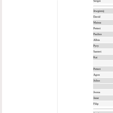
Sergei
Jewgienij
David
Maissa
Petteri
Paulius
Albin
Pyry
Santeri
Kai
Petteri
Agon
Julius
Joona
Jasse
Filip