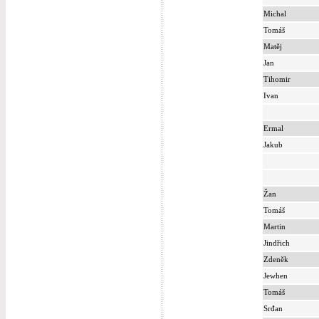
Michal
Tomáš
Matěj
Jan
Tihomir
Ivan
Ermal
Jakub
Žan
Tomáš
Martin
Jindřich
Zdeněk
Jewhen
Tomáš
Srđan