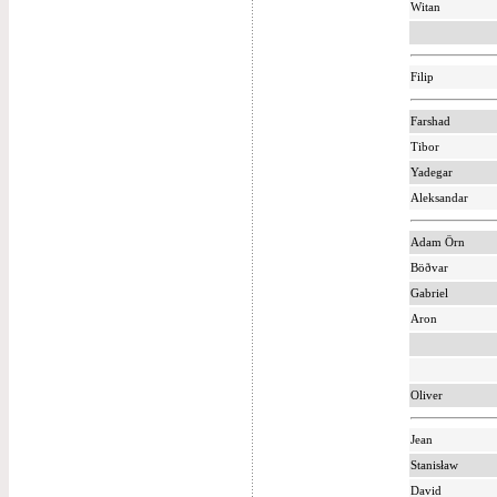
Witan
Filip
Farshad
Tibor
Yadegar
Aleksandar
Adam Örn
Böðvar
Gabriel
Aron
Oliver
Jean
Stanisław
David