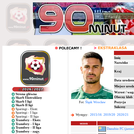
Imię
Nazwisko
Kraj
Data urodzen
Miejsce urod
Wzrost / wag
Strona główna
Obecny klub
Skarb Ekstraklasy
Skarb I ligi
Fot:
Śląsk Wrocław
Pozycja
Skarb II ligi
Sukcesy
Sparingi - Ekstr.
Sparingi - I liga
Występy:
2015/16
2019/20
2020/21
Sparingi - II liga
Transfery - Ekstr.
sezon
Transfery - I liga
Transfery - II liga
Danubio FC (
junior
Transfery - zagr.