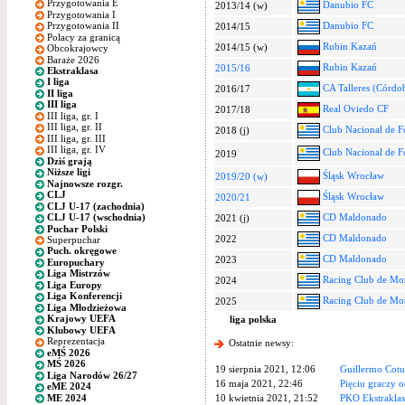
Przygotowania E
Danubio FC
2013/14 (w)
Przygotowania I
Danubio FC
Przygotowania II
2014/15
Polacy za granicą
Rubin Kazań
2014/15 (w)
Obcokrajowcy
Baraże 2026
Rubin Kazań
2015/16
Ekstraklasa
I liga
CA Talleres (Córdo
2016/17
II liga
III liga
Real Oviedo CF
2017/18
III liga, gr. I
III liga, gr. II
Club Nacional de F
2018 (j)
III liga, gr. III
III liga, gr. IV
Club Nacional de F
2019
Dziś grają
Niższe ligi
Śląsk Wrocław
2019/20 (w)
Najnowsze rozgr.
CLJ
Śląsk Wrocław
2020/21
CLJ U-17 (zachodnia)
CD Maldonado
CLJ U-17 (wschodnia)
2021 (j)
Puchar Polski
CD Maldonado
2022
Superpuchar
Puch. okręgowe
CD Maldonado
2023
Europuchary
Liga Mistrzów
Racing Club de Mo
2024
Liga Europy
Liga Konferencji
Racing Club de Mo
2025
Liga Młodzieżowa
Krajowy UEFA
liga polska
Klubowy UEFA
Reprezentacja
Ostatnie newsy:
eMŚ 2026
MŚ 2026
19 sierpnia 2021, 12:06
Guillermo Cot
Liga Narodów 26/27
16 maja 2021, 22:46
Pięciu graczy o
eME 2024
ME 2024
10 kwietnia 2021, 21:52
PKO Ekstraklas