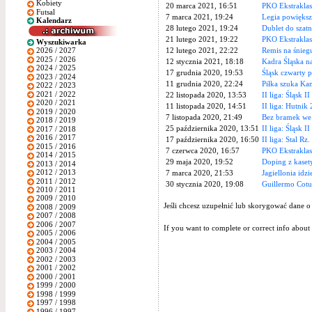
Kobiety
20 marca 2021, 16:51
PKO Ekstraklas
Futsal
7 marca 2021, 19:24
Legia powięks
Kalendarz
28 lutego 2021, 19:24
Dublet do szatn
21 lutego 2021, 19:22
PKO Ekstraklas
Wyszukiwarka
12 lutego 2021, 22:22
Remis na śnieg
2026 / 2027
2025 / 2026
12 stycznia 2021, 18:18
Kadra Śląska n
2024 / 2025
17 grudnia 2020, 19:53
Śląsk czwarty 
2023 / 2024
11 grudnia 2020, 22:24
Piłka szuka Ka
2022 / 2023
2021 / 2022
22 listopada 2020, 13:53
II liga: Śląsk I
2020 / 2021
11 listopada 2020, 14:51
II liga: Hutnik 
2019 / 2020
7 listopada 2020, 21:49
Bez bramek we
2018 / 2019
25 października 2020, 13:51
II liga: Śląsk I
2017 / 2018
2016 / 2017
17 października 2020, 16:50
II liga: Stal Rz.
2015 / 2016
7 czerwca 2020, 16:57
PKO Ekstraklas
2014 / 2015
29 maja 2020, 19:52
Doping z kaset
2013 / 2014
2012 / 2013
7 marca 2020, 21:53
Jagiellonia idz
2011 / 2012
30 stycznia 2020, 19:08
Guillermo Cotu
2010 / 2011
2009 / 2010
Jeśli chcesz uzupełnić lub skorygować dane o
2008 / 2009
2007 / 2008
2006 / 2007
If you want to complete or correct info about 
2005 / 2006
2004 / 2005
2003 / 2004
2002 / 2003
2001 / 2002
2000 / 2001
1999 / 2000
1998 / 1999
1997 / 1998
1996 / 1997