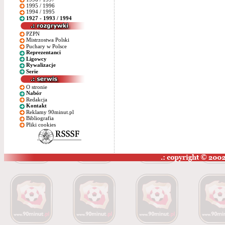
1995 / 1996
1994 / 1995
1927 - 1993 / 1994
PZPN
Mistrzostwa Polski
Puchary w Polsce
Reprezentanci
Ligowcy
Rywalizacje
Serie
O stronie
Nabór
Redakcja
Kontakt
Reklamy 90minut.pl
Bibliografia
Pliki cookies