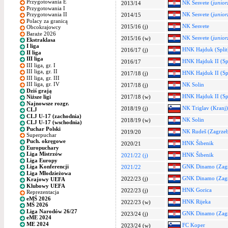
Przygotowania E
NK Sesvete (
junior
2013/14
Przygotowania I
NK Sesvete (
junior
Przygotowania II
2014/15
Polacy za granicą
NK Sesvete
2015/16 (j)
Obcokrajowcy
Baraże 2026
NK Sesvete (
junior
2015/16 (w)
Ekstraklasa
I liga
HNK Hajduk (Split
2016/17 (j)
II liga
III liga
HNK Hajduk II (Spl
2016/17
III liga, gr. I
III liga, gr. II
HNK Hajduk II (Spl
2017/18 (j)
III liga, gr. III
III liga, gr. IV
NK Solin
2017/18 (j)
Dziś grają
HNK Hajduk II (Spl
2017/18 (w)
Niższe ligi
Najnowsze rozgr.
NK Triglav (Kranj)
2018/19 (j)
CLJ
CLJ U-17 (zachodnia)
NK Solin
2018/19 (w)
CLJ U-17 (wschodnia)
Puchar Polski
NK Rudeš (Zagrze
2019/20
Superpuchar
Puch. okręgowe
HNK Šibenik
2020/21
Europuchary
Liga Mistrzów
HNK Šibenik
2021/22 (j)
Liga Europy
GNK Dinamo (Zag
Liga Konferencji
2021/22
Liga Młodzieżowa
GNK Dinamo (Zag
2022/23 (j)
Krajowy UEFA
Klubowy UEFA
HNK Gorica
2022/23 (j)
Reprezentacja
eMŚ 2026
HNK Rijeka
2022/23 (w)
MŚ 2026
Liga Narodów 26/27
GNK Dinamo (Zag
2023/24 (j)
eME 2024
ME 2024
FC Koper
2023/24 (w)