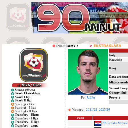
Imię
Nazwisko
Kraj
Data urodzen
Miejsce urod
Wzrost / wag
Strona główna
Obecny klub
Skarb Ekstraklasy
Skarb I ligi
Fot:
UEFA
Pozycja
Skarb II ligi
Sparingi - Ekstr.
Sparingi - I liga
Występy:
2021/22
2025/26
Sparingi - II liga
Transfery - Ekstr.
sezon
Transfery - I liga
Transfery - II liga
NK Croatia Sesvete
Transfery - zagr.