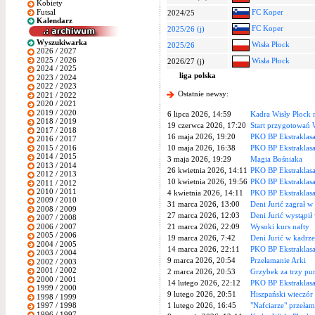
Kobiety
Futsal
FC Koper
2024/25
Kalendarz
FC Koper
2025/26 (j)
Wyszukiwarka
Wisła Płock
2025/26
2026 / 2027
2025 / 2026
Wisła Płock
2026/27 (j)
2024 / 2025
liga polska
2023 / 2024
2022 / 2023
Ostatnie newsy:
2021 / 2022
2020 / 2021
2019 / 2020
6 lipca 2026, 14:59
Kadra Wisły Płock 
2018 / 2019
19 czerwca 2026, 17:20
Start przygotowań 
2017 / 2018
16 maja 2026, 19:20
PKO BP Ekstraklasa
2016 / 2017
2015 / 2016
10 maja 2026, 16:38
PKO BP Ekstraklasa
2014 / 2015
3 maja 2026, 19:29
Magia Bośniaka
2013 / 2014
26 kwietnia 2026, 14:11
PKO BP Ekstraklasa
2012 / 2013
10 kwietnia 2026, 19:56
PKO BP Ekstraklasa
2011 / 2012
2010 / 2011
4 kwietnia 2026, 14:11
PKO BP Ekstraklasa
2009 / 2010
31 marca 2026, 13:00
Deni Jurić zagrał w 
2008 / 2009
27 marca 2026, 12:03
Deni Jurić wystąpił 
2007 / 2008
2006 / 2007
21 marca 2026, 22:09
Wysoki kurs nafty
2005 / 2006
19 marca 2026, 7:42
Deni Jurić w kadrze 
2004 / 2005
14 marca 2026, 22:11
PKO BP Ekstraklasa
2003 / 2004
9 marca 2026, 20:54
Przełamanie Arki
2002 / 2003
2001 / 2002
2 marca 2026, 20:53
Grzybek za trzy pu
2000 / 2001
14 lutego 2026, 22:12
PKO BP Ekstraklasa
1999 / 2000
9 lutego 2026, 20:51
Hiszpański wieczór 
1998 / 1999
1 lutego 2026, 16:45
"Nafciarze" przełam
1997 / 1998
1996 / 1997