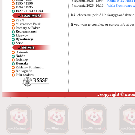
8 stycznia 2026, 12:44
Kadra Wisły Płock 
1995 / 1996
7 stycznia 2026, 16:13
Wisła Płock rozpoc
1994 / 1995
1927 - 1993 / 1994
Jeśli chcesz uzupełnić lub skorygować dane o
PZPN
Mistrzostwa Polski
If you want to complete or correct info about 
Puchary w Polsce
Reprezentanci
Ligowcy
Rywalizacje
Serie
O stronie
Nabór
Redakcja
Kontakt
Reklamy 90minut.pl
Bibliografia
Pliki cookies