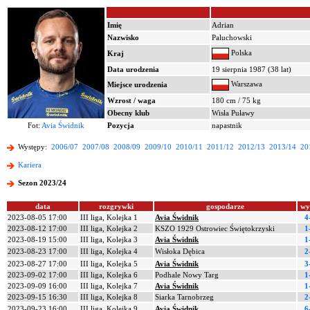
Imię
Adrian
Nazwisko
Paluchowski
Polska
Kraj
Data urodzenia
19 sierpnia 1987 (38 lat)
Warszawa
Miejsce urodzenia
Wzrost / waga
180 cm / 75 kg
Obecny klub
Wisła Puławy
Fot:
Avia Świdnik
Pozycja
napastnik
Występy:
2006/07
2007/08
2008/09
2009/10
2010/11
2011/12
2012/13
2013/14
20
Kariera
Sezon 2023/24
data
rozgrywki
gospodarze
wy
2023-08-05 17:00
III liga, Kolejka 1
Avia Świdnik
4
2023-08-12 17:00
III liga, Kolejka 2
KSZO 1929 Ostrowiec Świętokrzyski
1
2023-08-19 15:00
III liga, Kolejka 3
Avia Świdnik
1
2023-08-23 17:00
III liga, Kolejka 4
Wisłoka Dębica
2
2023-08-27 17:00
III liga, Kolejka 5
Avia Świdnik
3
2023-09-02 17:00
III liga, Kolejka 6
Podhale Nowy Targ
1
2023-09-09 16:00
III liga, Kolejka 7
Avia Świdnik
1
2023-09-15 16:30
III liga, Kolejka 8
Siarka Tarnobrzeg
2
2023-09-23 16:00
III liga, Kolejka 9
Avia Świdnik
6