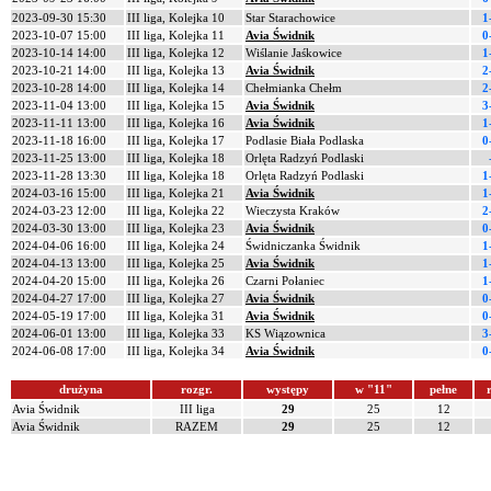
2023-09-30 15:30
III liga, Kolejka 10
Star Starachowice
1
2023-10-07 15:00
III liga, Kolejka 11
Avia Świdnik
0
2023-10-14 14:00
III liga, Kolejka 12
Wiślanie Jaśkowice
1
2023-10-21 14:00
III liga, Kolejka 13
Avia Świdnik
2
2023-10-28 14:00
III liga, Kolejka 14
Chełmianka Chełm
2
2023-11-04 13:00
III liga, Kolejka 15
Avia Świdnik
3
2023-11-11 13:00
III liga, Kolejka 16
Avia Świdnik
1
2023-11-18 16:00
III liga, Kolejka 17
Podlasie Biała Podlaska
0
2023-11-25 13:00
III liga, Kolejka 18
Orlęta Radzyń Podlaski
2023-11-28 13:30
III liga, Kolejka 18
Orlęta Radzyń Podlaski
1
2024-03-16 15:00
III liga, Kolejka 21
Avia Świdnik
1
2024-03-23 12:00
III liga, Kolejka 22
Wieczysta Kraków
2
2024-03-30 13:00
III liga, Kolejka 23
Avia Świdnik
0
2024-04-06 16:00
III liga, Kolejka 24
Świdniczanka Świdnik
1
2024-04-13 13:00
III liga, Kolejka 25
Avia Świdnik
1
2024-04-20 15:00
III liga, Kolejka 26
Czarni Połaniec
1
2024-04-27 17:00
III liga, Kolejka 27
Avia Świdnik
0
2024-05-19 17:00
III liga, Kolejka 31
Avia Świdnik
0
2024-06-01 13:00
III liga, Kolejka 33
KS Wiązownica
3
2024-06-08 17:00
III liga, Kolejka 34
Avia Świdnik
0
drużyna
rozgr.
występy
w "11"
pełne
r
Avia Świdnik
III liga
29
25
12
Avia Świdnik
RAZEM
29
25
12