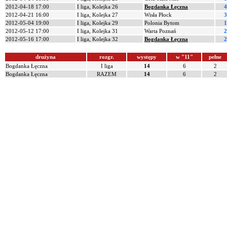
2012-04-18 17:00
I liga, Kolejka 26
Bogdanka Łęczna
4
2012-04-21 16:00
I liga, Kolejka 27
Wisła Płock
3
2012-05-04 19:00
I liga, Kolejka 29
Polonia Bytom
1
2012-05-12 17:00
I liga, Kolejka 31
Warta Poznań
2
2012-05-16 17:00
I liga, Kolejka 32
Bogdanka Łęczna
2
drużyna
rozgr.
występy
w "11"
pełne
Bogdanka Łęczna
I liga
14
6
2
Bogdanka Łęczna
RAZEM
14
6
2