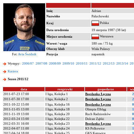
Imię
Adrian
Nazwisko
Paluchowski
Polska
Kraj
Data urodzenia
19 sierpnia 1987 (38 lat)
Warszawa
Miejsce urodzenia
Wzrost / waga
180 cm / 75 kg
Obecny klub
Wisła Puławy
Fot:
Avia Świdnik
Pozycja
napastnik
Występy:
2006/07
2007/08
2008/09
2009/10
2010/11
2011/12
2012/13
2013/14
20
Kariera
Sezon 2011/12
data
rozgrywki
gospodarze
wy
2011-07-23 17:00
I liga, Kolejka 1
Bogdanka Łęczna
2
2011-07-30 17:00
I liga, Kolejka 2
Bogdanka Łęczna
2
2011-10-22 15:00
I liga, Kolejka 16
Bogdanka Łęczna
0
2011-11-05 13:00
I liga, Kolejka 18
Olimpia Elbląg
1
2011-11-19 13:00
I liga, Kolejka 20
Ruch Radzionków
0
2012-03-24 15:00
I liga, Kolejka 22
Dolcan Ząbki
0
2012-03-31 16:00
I liga, Kolejka 23
Bogdanka Łęczna
3
2012-04-07 11:00
I liga, Kolejka 24
KS Polkowice
1
2012-04-14 18:00
I liga, Kolejka 25
GKS Katowice
1