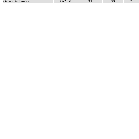
Górnik Polkowice
RAZEM
31
29
28