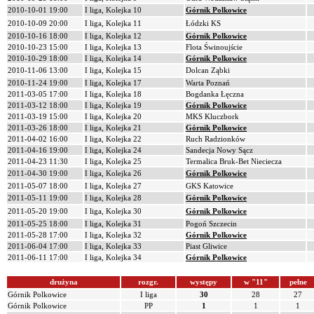
2010-10-01 19:00
I liga, Kolejka 10
Górnik Polkowice
2010-10-09 20:00
I liga, Kolejka 11
Łódzki KS
2010-10-16 18:00
I liga, Kolejka 12
Górnik Polkowice
2010-10-23 15:00
I liga, Kolejka 13
Flota Świnoujście
2010-10-29 18:00
I liga, Kolejka 14
Górnik Polkowice
2010-11-06 13:00
I liga, Kolejka 15
Dolcan Ząbki
2010-11-24 19:00
I liga, Kolejka 17
Warta Poznań
2011-03-05 17:00
I liga, Kolejka 18
Bogdanka Łęczna
2011-03-12 18:00
I liga, Kolejka 19
Górnik Polkowice
2011-03-19 15:00
I liga, Kolejka 20
MKS Kluczbork
2011-03-26 18:00
I liga, Kolejka 21
Górnik Polkowice
2011-04-02 16:00
I liga, Kolejka 22
Ruch Radzionków
2011-04-16 19:00
I liga, Kolejka 24
Sandecja Nowy Sącz
2011-04-23 11:30
I liga, Kolejka 25
Termalica Bruk-Bet Nieciecza
2011-04-30 19:00
I liga, Kolejka 26
Górnik Polkowice
2011-05-07 18:00
I liga, Kolejka 27
GKS Katowice
2011-05-11 19:00
I liga, Kolejka 28
Górnik Polkowice
2011-05-20 19:00
I liga, Kolejka 30
Górnik Polkowice
2011-05-25 18:00
I liga, Kolejka 31
Pogoń Szczecin
2011-05-28 17:00
I liga, Kolejka 32
Górnik Polkowice
2011-06-04 17:00
I liga, Kolejka 33
Piast Gliwice
2011-06-11 17:00
I liga, Kolejka 34
Górnik Polkowice
drużyna
rozgr.
występy
w "11"
pełne
Górnik Polkowice
I liga
30
28
27
Górnik Polkowice
PP
1
1
1