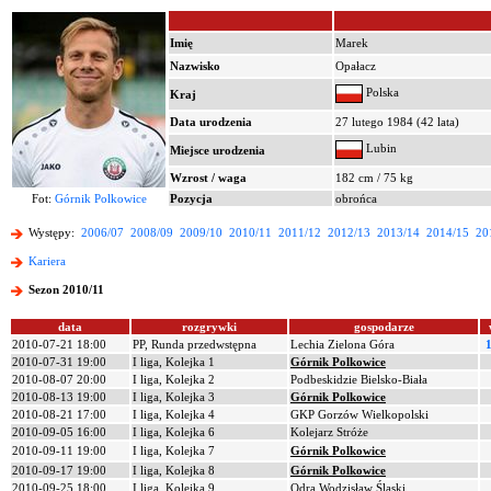
Imię
Marek
Nazwisko
Opałacz
Polska
Kraj
Data urodzenia
27 lutego 1984 (42 lata)
Lubin
Miejsce urodzenia
Wzrost / waga
182 cm / 75 kg
Fot:
Górnik Polkowice
Pozycja
obrońca
Występy:
2006/07
2008/09
2009/10
2010/11
2011/12
2012/13
2013/14
2014/15
20
Kariera
Sezon 2010/11
data
rozgrywki
gospodarze
2010-07-21 18:00
PP, Runda przedwstępna
Lechia Zielona Góra
1
2010-07-31 19:00
I liga, Kolejka 1
Górnik Polkowice
2010-08-07 20:00
I liga, Kolejka 2
Podbeskidzie Bielsko-Biała
2010-08-13 19:00
I liga, Kolejka 3
Górnik Polkowice
2010-08-21 17:00
I liga, Kolejka 4
GKP Gorzów Wielkopolski
2010-09-05 16:00
I liga, Kolejka 6
Kolejarz Stróże
2010-09-11 19:00
I liga, Kolejka 7
Górnik Polkowice
2010-09-17 19:00
I liga, Kolejka 8
Górnik Polkowice
2010-09-25 18:00
I liga, Kolejka 9
Odra Wodzisław Śląski