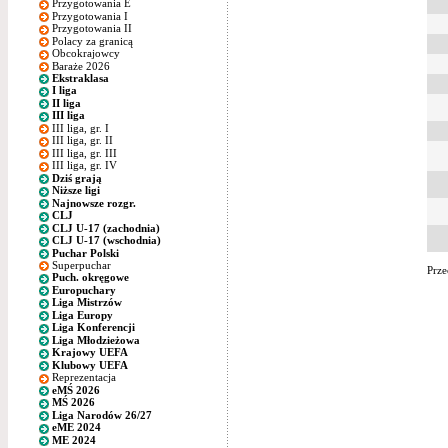
Przygotowania E
Przygotowania I
Przygotowania II
Polacy za granicą
Obcokrajowcy
Baraże 2026
Ekstraklasa
I liga
II liga
III liga
III liga, gr. I
III liga, gr. II
III liga, gr. III
III liga, gr. IV
Dziś grają
Niższe ligi
Najnowsze rozgr.
CLJ
CLJ U-17 (zachodnia)
CLJ U-17 (wschodnia)
Puchar Polski
Superpuchar
Prze
Puch. okręgowe
Europuchary
Liga Mistrzów
Liga Europy
Liga Konferencji
Liga Młodzieżowa
Krajowy UEFA
Klubowy UEFA
Reprezentacja
eMŚ 2026
MŚ 2026
Liga Narodów 26/27
eME 2024
ME 2024