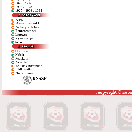
1995 / 1996
1994 / 1995
1927 - 1993 / 1994
PZPN
Mistrzostwa Polski
Puchary w Polsce
Reprezentanci
Ligowcy
Rywalizacje
Serie
O stronie
Nabór
Redakcja
Kontakt
Reklamy 90minut.pl
Bibliografia
Pliki cookies