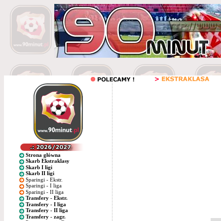
Strona główna
Skarb Ekstraklasy
Skarb I ligi
Skarb II ligi
Sparingi - Ekstr.
Sparingi - I liga
Sparingi - II liga
Transfery - Ekstr.
Transfery - I liga
Transfery - II liga
Transfery - zagr.