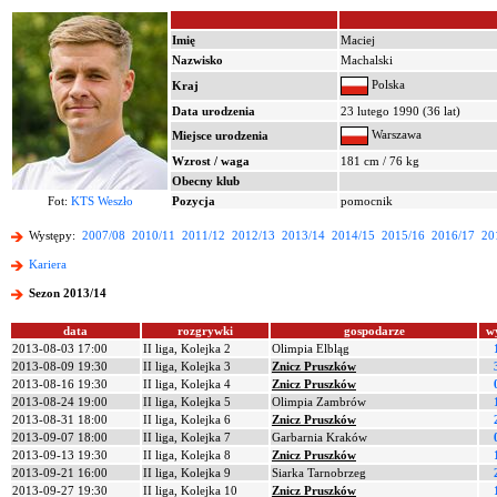
Imię
Maciej
Nazwisko
Machalski
Polska
Kraj
Data urodzenia
23 lutego 1990 (36 lat)
Warszawa
Miejsce urodzenia
Wzrost / waga
181 cm / 76 kg
Obecny klub
Fot:
KTS Weszło
Pozycja
pomocnik
Występy:
2007/08
2010/11
2011/12
2012/13
2013/14
2014/15
2015/16
2016/17
20
Kariera
Sezon 2013/14
data
rozgrywki
gospodarze
w
2013-08-03 17:00
II liga, Kolejka 2
Olimpia Elbląg
2013-08-09 19:30
II liga, Kolejka 3
Znicz Pruszków
2013-08-16 19:30
II liga, Kolejka 4
Znicz Pruszków
2013-08-24 19:00
II liga, Kolejka 5
Olimpia Zambrów
2013-08-31 18:00
II liga, Kolejka 6
Znicz Pruszków
2013-09-07 18:00
II liga, Kolejka 7
Garbarnia Kraków
2013-09-13 19:30
II liga, Kolejka 8
Znicz Pruszków
2013-09-21 16:00
II liga, Kolejka 9
Siarka Tarnobrzeg
2013-09-27 19:30
II liga, Kolejka 10
Znicz Pruszków