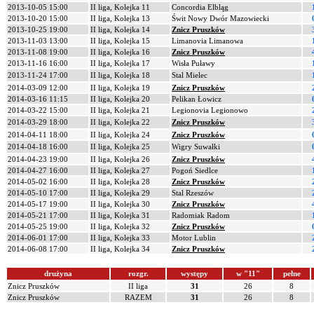
2013-10-05 15:00
II liga, Kolejka 11
Concordia Elbląg
2013-10-20 15:00
II liga, Kolejka 13
Świt Nowy Dwór Mazowiecki
2013-10-25 19:00
II liga, Kolejka 14
Znicz Pruszków
2013-11-03 13:00
II liga, Kolejka 15
Limanovia Limanowa
2013-11-08 19:00
II liga, Kolejka 16
Znicz Pruszków
2013-11-16 16:00
II liga, Kolejka 17
Wisła Puławy
2013-11-24 17:00
II liga, Kolejka 18
Stal Mielec
2014-03-09 12:00
II liga, Kolejka 19
Znicz Pruszków
2014-03-16 11:15
II liga, Kolejka 20
Pelikan Łowicz
2014-03-22 15:00
II liga, Kolejka 21
Legionovia Legionowo
2014-03-29 18:00
II liga, Kolejka 22
Znicz Pruszków
2014-04-11 18:00
II liga, Kolejka 24
Znicz Pruszków
2014-04-18 16:00
II liga, Kolejka 25
Wigry Suwałki
2014-04-23 19:00
II liga, Kolejka 26
Znicz Pruszków
2014-04-27 16:00
II liga, Kolejka 27
Pogoń Siedlce
2014-05-02 16:00
II liga, Kolejka 28
Znicz Pruszków
2014-05-10 17:00
II liga, Kolejka 29
Stal Rzeszów
2014-05-17 19:00
II liga, Kolejka 30
Znicz Pruszków
2014-05-21 17:00
II liga, Kolejka 31
Radomiak Radom
2014-05-25 19:00
II liga, Kolejka 32
Znicz Pruszków
2014-06-01 17:00
II liga, Kolejka 33
Motor Lublin
2014-06-08 17:00
II liga, Kolejka 34
Znicz Pruszków
drużyna
rozgr.
występy
w "11"
pełne
Znicz Pruszków
II liga
31
26
8
Znicz Pruszków
RAZEM
31
26
8