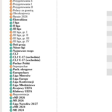
Przygotowania E
Przygotowania I
Przygotowania II
Polacy za granicą
Obcokrajowcy
Baraże 2026
Ekstraklasa
I liga
II liga
III liga
III liga, gr. I
III liga, gr. II
III liga, gr. III
III liga, gr. IV
Dziś grają
Niższe ligi
Najnowsze rozgr.
CLJ
CLJ U-17 (zachodnia)
CLJ U-17 (wschodnia)
Puchar Polski
Superpuchar
Puch. okręgowe
Europuchary
Liga Mistrzów
Liga Europy
Liga Konferencji
Liga Młodzieżowa
Krajowy UEFA
Klubowy UEFA
Reprezentacja
eMŚ 2026
MŚ 2026
Liga Narodów 26/27
eME 2024
ME 2024