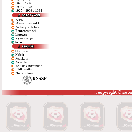
1995 / 1996
1994 / 1995
1927 - 1993 / 1994
PZPN
Mistrzostwa Polski
Puchary w Polsce
Reprezentanci
Ligowcy
Rywalizacje
Serie
O stronie
Nabór
Redakcja
Kontakt
Reklamy 90minut.pl
Bibliografia
Pliki cookies