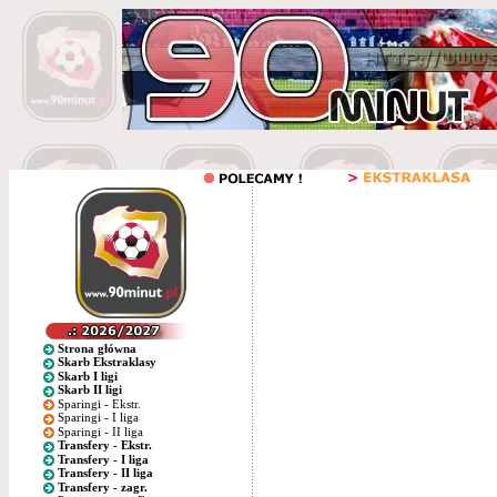
Strona główna
Skarb Ekstraklasy
Skarb I ligi
Skarb II ligi
Sparingi - Ekstr.
Sparingi - I liga
Sparingi - II liga
Transfery - Ekstr.
Transfery - I liga
Transfery - II liga
Transfery - zagr.