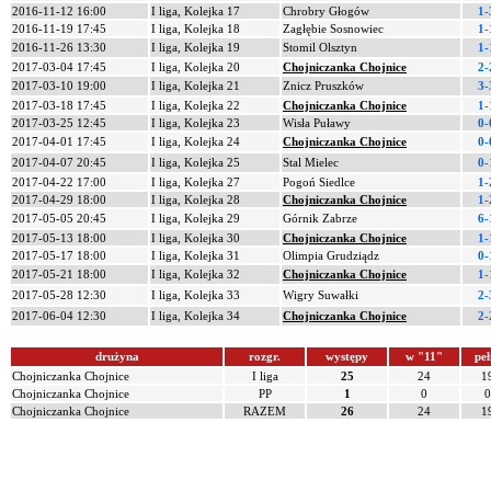
2016-11-12 16:00
I liga, Kolejka 17
Chrobry Głogów
1-
2016-11-19 17:45
I liga, Kolejka 18
Zagłębie Sosnowiec
1-
2016-11-26 13:30
I liga, Kolejka 19
Stomil Olsztyn
1-
2017-03-04 17:45
I liga, Kolejka 20
Chojniczanka Chojnice
2-
2017-03-10 19:00
I liga, Kolejka 21
Znicz Pruszków
3-
2017-03-18 17:45
I liga, Kolejka 22
Chojniczanka Chojnice
1-
2017-03-25 12:45
I liga, Kolejka 23
Wisła Puławy
0-
2017-04-01 17:45
I liga, Kolejka 24
Chojniczanka Chojnice
0-
2017-04-07 20:45
I liga, Kolejka 25
Stal Mielec
0-
2017-04-22 17:00
I liga, Kolejka 27
Pogoń Siedlce
1-
2017-04-29 18:00
I liga, Kolejka 28
Chojniczanka Chojnice
1-
2017-05-05 20:45
I liga, Kolejka 29
Górnik Zabrze
6-
2017-05-13 18:00
I liga, Kolejka 30
Chojniczanka Chojnice
1-
2017-05-17 18:00
I liga, Kolejka 31
Olimpia Grudziądz
0-
2017-05-21 18:00
I liga, Kolejka 32
Chojniczanka Chojnice
1-
2017-05-28 12:30
I liga, Kolejka 33
Wigry Suwałki
2-
2017-06-04 12:30
I liga, Kolejka 34
Chojniczanka Chojnice
2-
drużyna
rozgr.
występy
w "11"
peł
Chojniczanka Chojnice
I liga
25
24
1
Chojniczanka Chojnice
PP
1
0
0
Chojniczanka Chojnice
RAZEM
26
24
1