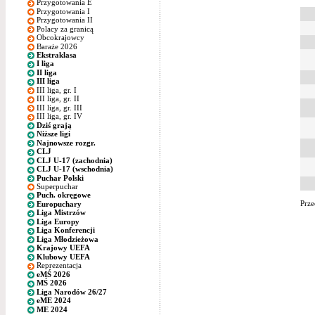
Przygotowania E
Przygotowania I
Przygotowania II
Polacy za granicą
Obcokrajowcy
Baraże 2026
Ekstraklasa
I liga
II liga
III liga
III liga, gr. I
III liga, gr. II
III liga, gr. III
III liga, gr. IV
Dziś grają
Niższe ligi
Najnowsze rozgr.
CLJ
CLJ U-17 (zachodnia)
CLJ U-17 (wschodnia)
Puchar Polski
Superpuchar
Puch. okręgowe
Prze
Europuchary
Liga Mistrzów
Liga Europy
Liga Konferencji
Liga Młodzieżowa
Krajowy UEFA
Klubowy UEFA
Reprezentacja
eMŚ 2026
MŚ 2026
Liga Narodów 26/27
eME 2024
ME 2024