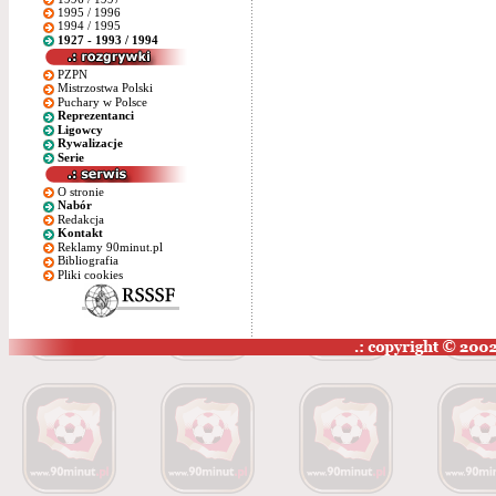
1995 / 1996
1994 / 1995
1927 - 1993 / 1994
PZPN
Mistrzostwa Polski
Puchary w Polsce
Reprezentanci
Ligowcy
Rywalizacje
Serie
O stronie
Nabór
Redakcja
Kontakt
Reklamy 90minut.pl
Bibliografia
Pliki cookies