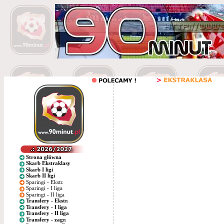
Strona główna
Skarb Ekstraklasy
Skarb I ligi
Skarb II ligi
Sparingi - Ekstr.
Sparingi - I liga
Sparingi - II liga
Transfery - Ekstr.
Transfery - I liga
Transfery - II liga
Transfery - zagr.