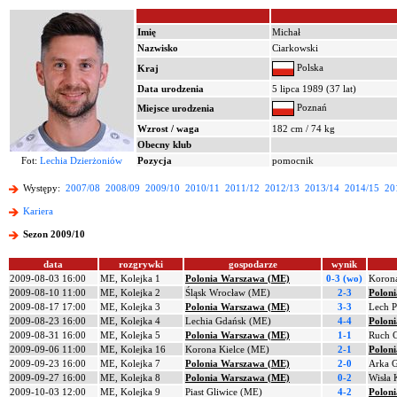
Imię
Michał
Nazwisko
Ciarkowski
Polska
Kraj
Data urodzenia
5 lipca 1989 (37 lat)
Poznań
Miejsce urodzenia
Wzrost / waga
182 cm / 74 kg
Obecny klub
Fot:
Lechia Dzierżoniów
Pozycja
pomocnik
Występy:
2007/08
2008/09
2009/10
2010/11
2011/12
2012/13
2013/14
2014/15
20
Kariera
Sezon 2009/10
data
rozgrywki
gospodarze
wynik
2009-08-03 16:00
ME, Kolejka 1
Polonia Warszawa (ME)
0-3 (wo)
Korona
2009-08-10 11:00
ME, Kolejka 2
Śląsk Wrocław (ME)
2-3
Polon
2009-08-17 17:00
ME, Kolejka 3
Polonia Warszawa (ME)
3-3
Lech 
2009-08-23 16:00
ME, Kolejka 4
Lechia Gdańsk (ME)
4-4
Polon
2009-08-31 16:00
ME, Kolejka 5
Polonia Warszawa (ME)
1-1
Ruch 
2009-09-06 11:00
ME, Kolejka 16
Korona Kielce (ME)
2-1
Polon
2009-09-23 16:00
ME, Kolejka 7
Polonia Warszawa (ME)
2-0
Arka 
2009-09-27 16:00
ME, Kolejka 8
Polonia Warszawa (ME)
0-2
Wisła
2009-10-03 12:00
ME, Kolejka 9
Piast Gliwice (ME)
4-2
Polon