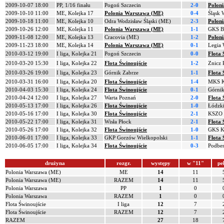
2009-10-07 18:00
PP, 1/16 finału
Pogoń Szczecin
2-0
Polon
2009-10-10 11:00
ME, Kolejka 17
Polonia Warszawa (ME)
0-4
Śląsk 
2009-10-18 11:00
ME, Kolejka 10
Odra Wodzisław Śląski (ME)
2-3
Polon
2009-10-26 12:00
ME, Kolejka 11
Polonia Warszawa (ME)
1-1
GKS B
2009-11-08 12:00
ME, Kolejka 13
Cracovia (ME)
1-2
Polon
2009-11-23 18:00
ME, Kolejka 14
Polonia Warszawa (ME)
0-1
Legia
2010-03-12 19:00
I liga, Kolejka 21
Pogoń Szczecin
0-0
Flota 
2010-03-20 15:30
I liga, Kolejka 22
Flota Świnoujście
1-2
Znicz 
2010-03-26 19:00
I liga, Kolejka 23
Górnik Zabrze
1-1
Flota 
2010-03-31 16:00
I liga, Kolejka 20
Flota Świnoujście
1-4
MKS K
2010-04-03 15:30
I liga, Kolejka 24
Flota Świnoujście
0-1
Górnik
2010-04-24 12:00
I liga, Kolejka 27
Warta Poznań
2-0
Flota 
2010-05-13 17:00
I liga, Kolejka 26
Flota Świnoujście
1-0
Łódzk
2010-05-16 17:00
I liga, Kolejka 30
Flota Świnoujście
2-1
KSZO O
2010-05-22 17:00
I liga, Kolejka 31
Wisła Płock
2-1
Flota 
2010-05-26 17:00
I liga, Kolejka 32
Flota Świnoujście
1-0
GKS K
2010-06-01 17:00
I liga, Kolejka 33
GKP Gorzów Wielkopolski
1-1
Flota 
2010-06-05 17:00
I liga, Kolejka 34
Flota Świnoujście
0-3
Podbes
drużyna
rozgr.
występy
w "11"
pe
Polonia Warszawa (ME)
ME
14
11
Polonia Warszawa (ME)
RAZEM
14
11
Polonia Warszawa
PP
1
0
Polonia Warszawa
RAZEM
1
0
Flota Świnoujście
I liga
12
7
Flota Świnoujście
RAZEM
12
7
RAZEM
27
18