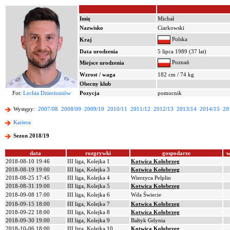
Imię
Michał
Nazwisko
Ciarkowski
Polska
Kraj
Data urodzenia
5 lipca 1989 (37 lat)
Poznań
Miejsce urodzenia
Wzrost / waga
182 cm / 74 kg
Obecny klub
Fot:
Lechia Dzierżoniów
Pozycja
pomocnik
Występy:
2007/08
2008/09
2009/10
2010/11
2011/12
2012/13
2013/14
2014/15
20
Kariera
Sezon 2018/19
data
rozgrywki
gospodarze
w
2018-08-10 19:46
III liga, Kolejka 1
Kotwica Kołobrzeg
2018-08-19 19:00
III liga, Kolejka 3
Kotwica Kołobrzeg
2018-08-25 17:45
III liga, Kolejka 4
Wierzyca Pelplin
2018-08-31 19:00
III liga, Kolejka 5
Kotwica Kołobrzeg
2018-09-08 17:00
III liga, Kolejka 6
Wda Świecie
2018-09-15 18:00
III liga, Kolejka 7
Kotwica Kołobrzeg
2018-09-22 18:00
III liga, Kolejka 8
Kotwica Kołobrzeg
2018-09-30 19:00
III liga, Kolejka 9
Bałtyk Gdynia
2018-10-06 18:00
III liga, Kolejka 10
Kotwica Kołobrzeg