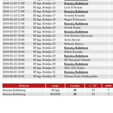
2018-11-03 17:00
III liga, Kolejka 14
Kotwica Kołobrzeg
2018-11-11 12:00
III liga, Kolejka 15
Lech II Poznań
2018-11-17 17:00
III liga, Kolejka 16
Kotwica Kołobrzeg
2018-11-24 12:00
III liga, Kolejka 17
Gwardia Koszalin
2019-03-10 11:00
III liga, Kolejka 18
Pogoń II Szczecin
2019-03-16 17:00
III liga, Kolejka 19
Kotwica Kołobrzeg
2019-03-23 15:30
III liga, Kolejka 20
Górnik Konin
2019-03-30 17:00
III liga, Kolejka 21
Kotwica Kołobrzeg
2019-04-07 16:00
III liga, Kolejka 22
Świt Skolwin (Szczecin)
2019-04-20 16:00
III liga, Kolejka 24
Jarota Jarocin
2019-04-27 17:00
III liga, Kolejka 25
Radunia Stężyca
2019-05-01 16:00
III liga, Kolejka 26
Kotwica Kołobrzeg
2019-05-04 16:00
III liga, Kolejka 27
Bałtyk Koszalin
2019-05-11 16:00
III liga, Kolejka 28
Kotwica Kołobrzeg
2019-05-18 16:00
III liga, Kolejka 29
KP Starogard Gdański
2019-05-25 16:00
III liga, Kolejka 30
Kotwica Kołobrzeg
2019-05-29 18:00
III liga, Kolejka 31
KKS 1925 Kalisz
2019-06-01 16:00
III liga, Kolejka 32
Kotwica Kołobrzeg
2019-06-08 16:00
III liga, Kolejka 33
Polonia Środa Wielkopolska
drużyna
rozgr.
występy
w "11"
pełne
Kotwica Kołobrzeg
III liga
28
23
7
Kotwica Kołobrzeg
RAZEM
28
23
7