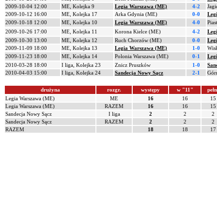
2009-10-04 12:00
ME, Kolejka 9
Legia Warszawa (ME)
4-2
Jagi
2009-10-12 16:00
ME, Kolejka 17
Arka Gdynia (ME)
0-0
Leg
2009-10-18 12:00
ME, Kolejka 10
Legia Warszawa (ME)
4-0
Pias
2009-10-26 17:00
ME, Kolejka 11
Korona Kielce (ME)
4-2
Leg
2009-10-30 13:00
ME, Kolejka 12
Ruch Chorzów (ME)
0-0
Leg
2009-11-09 18:00
ME, Kolejka 13
Legia Warszawa (ME)
1-0
Wis
2009-11-23 18:00
ME, Kolejka 14
Polonia Warszawa (ME)
0-1
Leg
2010-03-28 18:00
I liga, Kolejka 23
Znicz Pruszków
1-0
San
2010-04-03 15:00
I liga, Kolejka 24
Sandecja Nowy Sącz
2-1
Gór
drużyna
rozgr.
występy
w "11"
pełn
Legia Warszawa (ME)
ME
16
16
15
Legia Warszawa (ME)
RAZEM
16
16
15
Sandecja Nowy Sącz
I liga
2
2
2
Sandecja Nowy Sącz
RAZEM
2
2
2
RAZEM
18
18
17