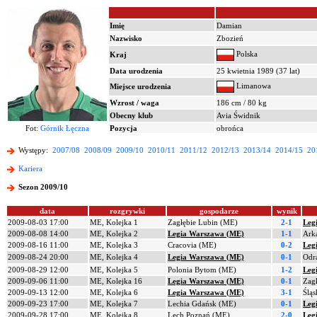
Imię
Damian
Nazwisko
Zbozień
Polska
Kraj
Data urodzenia
25 kwietnia 1989 (37 lat)
Limanowa
Miejsce urodzenia
Wzrost / waga
186 cm / 80 kg
Obecny klub
Avia Świdnik
Fot:
Górnik Łęczna
Pozycja
obrońca
Występy:
2007/08
2008/09
2009/10
2010/11
2011/12
2012/13
2013/14
2014/15
20
Kariera
Sezon 2009/10
data
rozgrywki
gospodarze
wynik
2009-08-03 17:00
ME, Kolejka 1
Zagłębie Lubin (ME)
2-1
Leg
2009-08-08 14:00
ME, Kolejka 2
Legia Warszawa (ME)
1-1
Ark
2009-08-16 11:00
ME, Kolejka 3
Cracovia (ME)
0-2
Leg
2009-08-24 20:00
ME, Kolejka 4
Legia Warszawa (ME)
0-1
Odr
2009-08-29 12:00
ME, Kolejka 5
Polonia Bytom (ME)
1-2
Leg
2009-09-06 11:00
ME, Kolejka 16
Legia Warszawa (ME)
0-1
Zag
2009-09-13 12:00
ME, Kolejka 6
Legia Warszawa (ME)
3-1
Ślą
2009-09-23 17:00
ME, Kolejka 7
Lechia Gdańsk (ME)
0-1
Leg
2009-09-28 17:00
ME, Kolejka 8
Lech Poznań (ME)
2-0
Leg