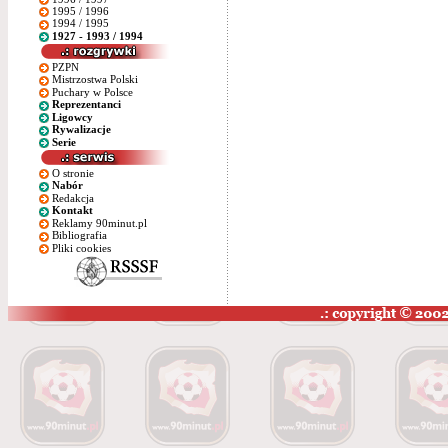
1995 / 1996
1994 / 1995
1927 - 1993 / 1994
PZPN
Mistrzostwa Polski
Puchary w Polsce
Reprezentanci
Ligowcy
Rywalizacje
Serie
O stronie
Nabór
Redakcja
Kontakt
Reklamy 90minut.pl
Bibliografia
Pliki cookies