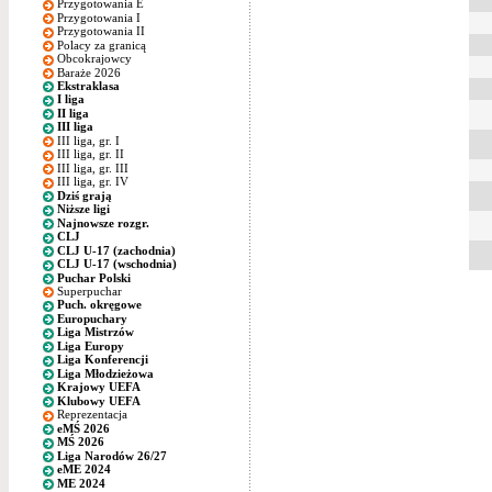
Przygotowania E
Przygotowania I
Przygotowania II
Polacy za granicą
Obcokrajowcy
Baraże 2026
Ekstraklasa
I liga
II liga
III liga
III liga, gr. I
III liga, gr. II
III liga, gr. III
III liga, gr. IV
Dziś grają
Niższe ligi
Najnowsze rozgr.
CLJ
CLJ U-17 (zachodnia)
CLJ U-17 (wschodnia)
Puchar Polski
Superpuchar
Puch. okręgowe
Europuchary
Liga Mistrzów
Liga Europy
Liga Konferencji
Liga Młodzieżowa
Krajowy UEFA
Klubowy UEFA
Reprezentacja
eMŚ 2026
MŚ 2026
Liga Narodów 26/27
eME 2024
ME 2024