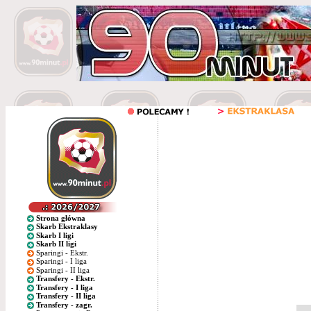
Strona główna
Skarb Ekstraklasy
Skarb I ligi
Skarb II ligi
Sparingi - Ekstr.
Sparingi - I liga
Sparingi - II liga
Transfery - Ekstr.
Transfery - I liga
Transfery - II liga
Transfery - zagr.