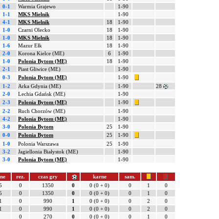
0-1
Warmia Grajewo
1-90
1-1
MKS Mielnik
1-90
4-1
MKS Mielnik
18
1-90
1-0
Czarni Olecko
18
1-90
1-0
MKS Mielnik
18
1-90
1-6
Mazur Ełk
18
1-90
2-0
Korona Kielce (ME)
6
1-90
1-0
Polonia Bytom (ME)
18
1-90
2-1
Piast Gliwice (ME)
1-90
0-3
Polonia Bytom (ME)
1-90
1-2
Arka Gdynia (ME)
1-90
28
2-0
Lechia Gdańsk (ME)
1-90
2-3
Polonia Bytom (ME)
1-90
2-2
Ruch Chorzów (ME)
1-90
4-2
Polonia Bytom (ME)
1-90
3-0
Polonia Bytom
25
1-90
0-0
Polonia Bytom
25
1-90
1-0
Polonia Warszawa
25
1-90
3-2
Jagiellonia Białystok (ME)
1-90
3-0
Polonia Bytom (ME)
1-90
łne
rez.
czas gry
karne
sam.
5
0
1350
0
0 (0 + 0)
0
1
0
5
0
1350
0
0 (0 + 0)
0
1
0
1
0
990
1
0 (0 + 0)
0
2
0
1
0
990
1
0 (0 + 0)
0
2
0
3
0
270
0
0 (0 + 0)
0
1
0