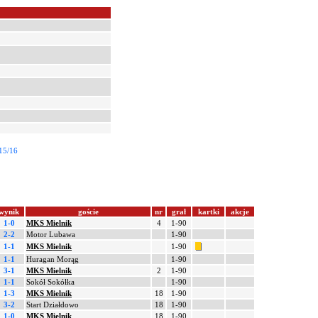
15/16
wynik
goście
nr
grał
kartki
akcje
1-0
MKS Mielnik
4
1-90
2-2
Motor Lubawa
1-90
1-1
MKS Mielnik
1-90
1-1
Huragan Morąg
1-90
3-1
MKS Mielnik
2
1-90
1-1
Sokół Sokółka
1-90
1-3
MKS Mielnik
18
1-90
3-2
Start Działdowo
18
1-90
1-0
MKS Mielnik
18
1-90