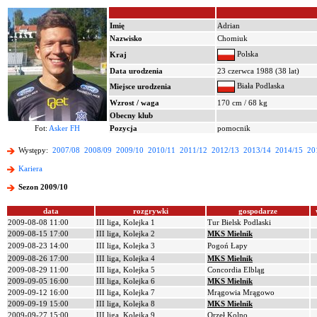
Imię
Adrian
Nazwisko
Chomiuk
Polska
Kraj
Data urodzenia
23 czerwca 1988 (38 lat)
Biała Podlaska
Miejsce urodzenia
Wzrost / waga
170 cm / 68 kg
Obecny klub
Fot:
Asker FH
Pozycja
pomocnik
Występy:
2007/08
2008/09
2009/10
2010/11
2011/12
2012/13
2013/14
2014/15
20
Kariera
Sezon 2009/10
data
rozgrywki
gospodarze
2009-08-08 11:00
III liga, Kolejka 1
Tur Bielsk Podlaski
2009-08-15 17:00
III liga, Kolejka 2
MKS Mielnik
2009-08-23 14:00
III liga, Kolejka 3
Pogoń Łapy
2009-08-26 17:00
III liga, Kolejka 4
MKS Mielnik
2009-08-29 11:00
III liga, Kolejka 5
Concordia Elbląg
2009-09-05 16:00
III liga, Kolejka 6
MKS Mielnik
2009-09-12 16:00
III liga, Kolejka 7
Mrągowia Mrągowo
2009-09-19 15:00
III liga, Kolejka 8
MKS Mielnik
2009-09-27 15:00
III liga, Kolejka 9
Orzeł Kolno