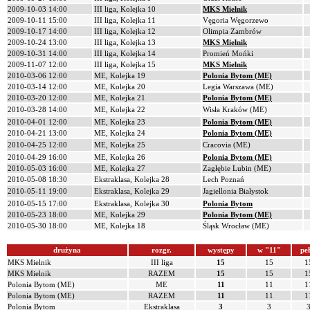
2009-10-03 14:00
III liga, Kolejka 10
MKS Mielnik
2009-10-11 15:00
III liga, Kolejka 11
Vęgoria Węgorzewo
2009-10-17 14:00
III liga, Kolejka 12
Olimpia Zambrów
2009-10-24 13:00
III liga, Kolejka 13
MKS Mielnik
2009-10-31 14:00
III liga, Kolejka 14
Promień Mońki
2009-11-07 12:00
III liga, Kolejka 15
MKS Mielnik
2010-03-06 12:00
ME, Kolejka 19
Polonia Bytom (ME)
2010-03-14 12:00
ME, Kolejka 20
Legia Warszawa (ME)
2010-03-20 12:00
ME, Kolejka 21
Polonia Bytom (ME)
2010-03-28 14:00
ME, Kolejka 22
Wisła Kraków (ME)
2010-04-01 12:00
ME, Kolejka 23
Polonia Bytom (ME)
2010-04-21 13:00
ME, Kolejka 24
Polonia Bytom (ME)
2010-04-25 12:00
ME, Kolejka 25
Cracovia (ME)
2010-04-29 16:00
ME, Kolejka 26
Polonia Bytom (ME)
2010-05-03 16:00
ME, Kolejka 27
Zagłębie Lubin (ME)
2010-05-08 18:30
Ekstraklasa, Kolejka 28
Lech Poznań
2010-05-11 19:00
Ekstraklasa, Kolejka 29
Jagiellonia Białystok
2010-05-15 17:00
Ekstraklasa, Kolejka 30
Polonia Bytom
2010-05-23 18:00
ME, Kolejka 29
Polonia Bytom (ME)
2010-05-30 18:00
ME, Kolejka 18
Śląsk Wrocław (ME)
drużyna
rozgr.
występy
w "11"
pe
MKS Mielnik
III liga
15
15
1
MKS Mielnik
RAZEM
15
15
1
Polonia Bytom (ME)
ME
11
11
1
Polonia Bytom (ME)
RAZEM
11
11
1
Polonia Bytom
Ekstraklasa
3
3