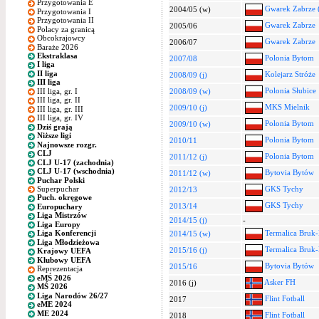
Przygotowania E
Gwarek Zabrze 
2004/05 (w)
Przygotowania I
Przygotowania II
Gwarek Zabrze
2005/06
Polacy za granicą
Obcokrajowcy
Gwarek Zabrze
2006/07
Baraże 2026
Ekstraklasa
Polonia Bytom
2007/08
I liga
II liga
Kolejarz Stróże
2008/09 (j)
III liga
Polonia Słubice
III liga, gr. I
2008/09 (w)
III liga, gr. II
MKS Mielnik
2009/10 (j)
III liga, gr. III
III liga, gr. IV
Polonia Bytom
2009/10 (w)
Dziś grają
Niższe ligi
Polonia Bytom
2010/11
Najnowsze rozgr.
CLJ
Polonia Bytom
2011/12 (j)
CLJ U-17 (zachodnia)
CLJ U-17 (wschodnia)
Bytovia Bytów
2011/12 (w)
Puchar Polski
Superpuchar
GKS Tychy
2012/13
Puch. okręgowe
GKS Tychy
2013/14
Europuchary
Liga Mistrzów
2014/15 (j)
-
Liga Europy
Termalica Bruk-
Liga Konferencji
2014/15 (w)
Liga Młodzieżowa
Termalica Bruk-
2015/16 (j)
Krajowy UEFA
Klubowy UEFA
Bytovia Bytów
2015/16
Reprezentacja
eMŚ 2026
Asker FH
2016 (j)
MŚ 2026
Liga Narodów 26/27
Flint Fotball
2017
eME 2024
ME 2024
Flint Fotball
2018