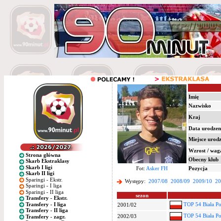
Imię
Nazwisko
Kraj
Data urodzen
Miejsce urod
Wzrost / wag
Strona główna
Obecny klub
Skarb Ekstraklasy
Skarb I ligi
Fot:
Asker FH
Pozycja
Skarb II ligi
Sparingi - Ekstr.
Występy:
2007/08
2008/09
2009/10
20
Sparingi - I liga
Sparingi - II liga
sezon
Transfery - Ekstr.
Transfery - I liga
TOP 54 Biała Po
2001/02
Transfery - II liga
TOP 54 Biała Po
2002/03
Transfery - zagr.