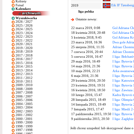
Kobiety
Futsal
Eik IF Tønsberg
2019
Kalendarz
liga polska
Wyszukiwarka
Ostatnie newsy:
2026 / 2027
2025 / 2026
22 marca 2019, 0:08
Gol Adriana C
2024 / 2025
18 kwietnia 2018, 20:48
Gol Adriana C
2023 / 2024
2022 / 2023
5 kwietnia 2018, 9:45
Gol Adriana Kr
2021 / 2022
23 marca 2018, 16:36
Dwa gole Adria
2020 / 2021
25 sierpnia 2016, 11:35
Adrian Chomiuk
2019 / 2020
2018 / 2019
7 czerwca 2016, 20:44
Adrian Chomiuk
2017 / 2018
5 czerwca 2016, 16:47
I liga: Bełchat
2016 / 2017
29 maja 2016, 16:49
I liga: Bytovia
2015 / 2016
14 maja 2016, 21:36
I liga: Bytovia
2014 / 2015
2013 / 2014
10 maja 2016, 22:21
Arka awansował
2012 / 2013
6 maja 2016, 21:36
I liga: Bytovia
2011 / 2012
29 kwietnia 2016, 20:50
I liga: Katowic
2010 / 2011
2009 / 2010
23 kwietnia 2016, 19:51
I liga: Bytovia
2008 / 2009
16 kwietnia 2016, 18:50
I liga: Zawisza
2007 / 2008
10 lutego 2016, 15:47
Kadra Bytovii 
2006 / 2007
28 listopada 2015, 18:49
I liga: Olimpia
2005 / 2006
2004 / 2005
14 listopada 2015, 19:49
I liga: Bytovia
2003 / 2004
7 listopada 2015, 17:47
I liga: Miedź 2
2002 / 2003
17 października 2015, 19:50
I liga: Bytovia
2001 / 2002
2000 / 2001
9 października 2015, 20:50
I liga: Zagłębi
1999 / 2000
1998 / 1999
Jeśli chcesz uzupełnić lub skorygować dane o
1997 / 1998
1996 / 1997