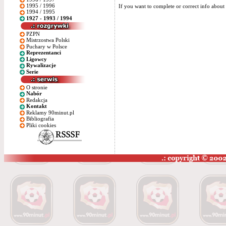
1995 / 1996
If you want to complete or correct info about 
1994 / 1995
1927 - 1993 / 1994
PZPN
Mistrzostwa Polski
Puchary w Polsce
Reprezentanci
Ligowcy
Rywalizacje
Serie
O stronie
Nabór
Redakcja
Kontakt
Reklamy 90minut.pl
Bibliografia
Pliki cookies