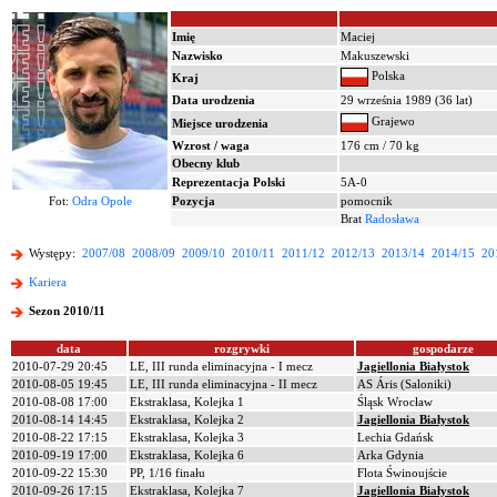
Imię
Maciej
Nazwisko
Makuszewski
Polska
Kraj
Data urodzenia
29 września 1989 (36 lat)
Grajewo
Miejsce urodzenia
Wzrost / waga
176 cm / 70 kg
Obecny klub
Reprezentacja Polski
5A-0
Fot:
Odra Opole
Pozycja
pomocnik
Brat
Radosława
Występy:
2007/08
2008/09
2009/10
2010/11
2011/12
2012/13
2013/14
2014/15
20
Kariera
Sezon 2010/11
data
rozgrywki
gospodarze
2010-07-29 20:45
LE, III runda eliminacyjna - I mecz
Jagiellonia Białystok
2010-08-05 19:45
LE, III runda eliminacyjna - II mecz
AS Áris (Saloniki)
2010-08-08 17:00
Ekstraklasa, Kolejka 1
Śląsk Wrocław
2010-08-14 14:45
Ekstraklasa, Kolejka 2
Jagiellonia Białystok
2010-08-22 17:15
Ekstraklasa, Kolejka 3
Lechia Gdańsk
2010-09-19 17:00
Ekstraklasa, Kolejka 6
Arka Gdynia
2010-09-22 15:30
PP, 1/16 finału
Flota Świnoujście
2010-09-26 17:15
Ekstraklasa, Kolejka 7
Jagiellonia Białystok