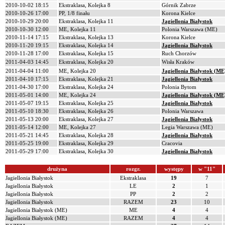
2010-10-02 18:15
Ekstraklasa, Kolejka 8
Górnik Zabrze
2010-10-26 17:00
PP, 1/8 finału
Korona Kielce
2010-10-29 20:00
Ekstraklasa, Kolejka 11
Jagiellonia Białystok
2010-10-30 12:00
ME, Kolejka 11
Polonia Warszawa (ME)
2010-11-14 17:15
Ekstraklasa, Kolejka 13
Korona Kielce
2010-11-20 19:15
Ekstraklasa, Kolejka 14
Jagiellonia Białystok
2010-11-28 17:00
Ekstraklasa, Kolejka 15
Ruch Chorzów
2011-04-03 14:45
Ekstraklasa, Kolejka 20
Wisła Kraków
2011-04-04 11:00
ME, Kolejka 20
Jagiellonia Białystok (ME
2011-04-10 17:15
Ekstraklasa, Kolejka 21
Jagiellonia Białystok
2011-04-30 17:00
Ekstraklasa, Kolejka 24
Polonia Bytom
2011-05-01 14:00
ME, Kolejka 24
Jagiellonia Białystok (ME
2011-05-07 19:15
Ekstraklasa, Kolejka 25
Jagiellonia Białystok
2011-05-10 18:30
Ekstraklasa, Kolejka 26
Polonia Warszawa
2011-05-13 20:00
Ekstraklasa, Kolejka 27
Jagiellonia Białystok
2011-05-14 12:00
ME, Kolejka 27
Legia Warszawa (ME)
2011-05-21 14:45
Ekstraklasa, Kolejka 28
Jagiellonia Białystok
2011-05-25 19:00
Ekstraklasa, Kolejka 29
Cracovia
2011-05-29 17:00
Ekstraklasa, Kolejka 30
Jagiellonia Białystok
drużyna
rozgr.
występy
w "11"
Jagiellonia Białystok
Ekstraklasa
19
7
Jagiellonia Białystok
LE
2
1
Jagiellonia Białystok
PP
2
2
Jagiellonia Białystok
RAZEM
23
10
Jagiellonia Białystok (ME)
ME
4
4
Jagiellonia Białystok (ME)
RAZEM
4
4