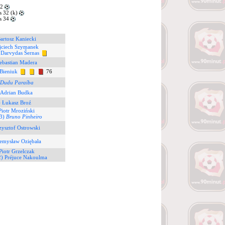
 2
 32 (k)
s 34
artosz Kaniecki
jciech Szymanek
 Darvydas Šernas
ebastian Madera
 Bieniuk
76
Dudu Paraíba
 Adrian Budka
) Łukasz Broź
Piotr Mroziński
(3)
Bruno Pinheiro
zysztof Ostrowski
zemysław Oziębała
Piotr Grzelczak
2) Préjuce Nakoulma