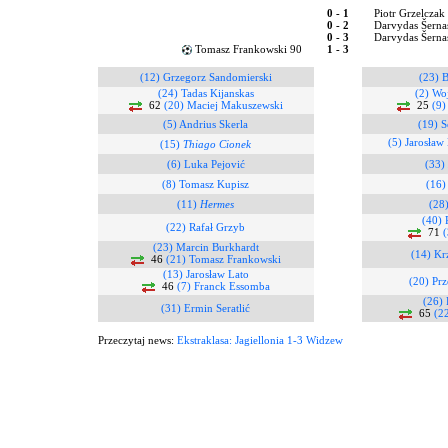
0 - 1
Piotr Grzelczak
0 - 2
Darvydas Šernas
0 - 3
Darvydas Šerna
Tomasz Frankowski 90
1 - 3
(12) Grzegorz Sandomierski
(23) B
(24) Tadas Kijanskas
(2) Wo
62
(20) Maciej Makuszewski
25
(9)
(5) Andrius Skerla
(19) S
(5) Jarosław
(15)
Thiago Cionek
(6) Luka Pejović
(33)
(8) Tomasz Kupisz
(16)
(11)
Hermes
(28
(40) 
(22) Rafał Grzyb
71
(23) Marcin Burkhardt
(14) Kr
46
(21) Tomasz Frankowski
(13) Jarosław Lato
(20) Pr
46
(7) Franck Essomba
(26) 
(31) Ermin Seratlić
65
(2
Przeczytaj news:
Ekstraklasa: Jagiellonia 1-3 Widzew