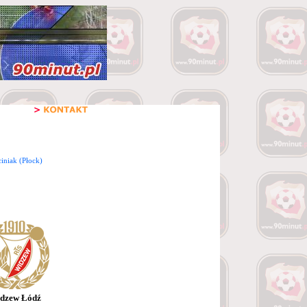
niak (Płock)
dzew Łódź