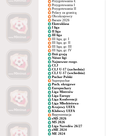
Przygotowania E
Przygotowania I
Przygotowania II
Polacy za granicą
Obcokrajowcy
Baraże 2026
Ekstraklasa
I liga
II liga
III liga
III liga, gr. I
III liga, gr. II
III liga, gr. III
III liga, gr. IV
Dziś grają
Niższe ligi
Najnowsze rozgr.
CLJ
CLJ U-17 (zachodnia)
CLJ U-17 (wschodnia)
Puchar Polski
Superpuchar
Puch. okręgowe
Europuchary
Liga Mistrzów
Liga Europy
Liga Konferencji
Liga Młodzieżowa
Krajowy UEFA
Klubowy UEFA
Reprezentacja
eMŚ 2026
MŚ 2026
Liga Narodów 26/27
eME 2024
ME 2024