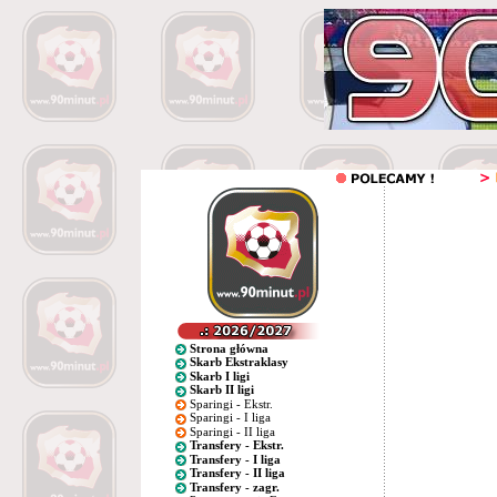
Strona główna
Skarb Ekstraklasy
Skarb I ligi
Skarb II ligi
Sparingi - Ekstr.
Sparingi - I liga
Sparingi - II liga
Transfery - Ekstr.
Transfery - I liga
Transfery - II liga
Transfery - zagr.