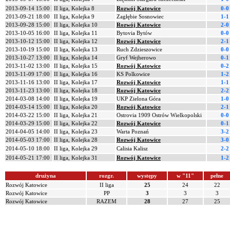
2013-09-14 15:00
II liga, Kolejka 8
Rozwój Katowice
0-0
2013-09-21 18:00
II liga, Kolejka 9
Zagłębie Sosnowiec
1-1
2013-09-28 15:00
II liga, Kolejka 10
Rozwój Katowice
2-0
2013-10-05 16:00
II liga, Kolejka 11
Bytovia Bytów
0-0
2013-10-12 15:00
II liga, Kolejka 12
Rozwój Katowice
2-1
2013-10-19 15:00
II liga, Kolejka 13
Ruch Zdzieszowice
0-0
2013-10-27 13:00
II liga, Kolejka 14
Gryf Wejherowo
0-1
2013-11-02 13:00
II liga, Kolejka 15
Rozwój Katowice
0-2
2013-11-09 17:00
II liga, Kolejka 16
KS Polkowice
1-2
2013-11-16 13:00
II liga, Kolejka 17
Rozwój Katowice
1-1
2013-11-23 13:00
II liga, Kolejka 18
Rozwój Katowice
2-2
2014-03-08 14:00
II liga, Kolejka 19
UKP Zielona Góra
1-0
2014-03-14 15:00
II liga, Kolejka 20
Rozwój Katowice
2-1
2014-03-22 15:00
II liga, Kolejka 21
Ostrovia 1909 Ostrów Wielkopolski
0-0
2014-03-29 15:00
II liga, Kolejka 22
Rozwój Katowice
0-1
2014-04-05 14:00
II liga, Kolejka 23
Warta Poznań
3-2
2014-05-03 17:00
II liga, Kolejka 28
Rozwój Katowice
3-0
2014-05-10 18:00
II liga, Kolejka 29
Calisia Kalisz
2-2
2014-05-21 17:00
II liga, Kolejka 31
Rozwój Katowice
1-2
drużyna
rozgr.
występy
w "11"
pełne
Rozwój Katowice
II liga
25
24
22
Rozwój Katowice
PP
3
3
3
Rozwój Katowice
RAZEM
28
27
25