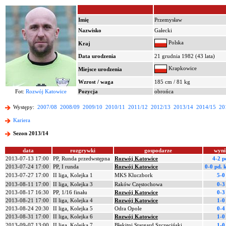
Imię
Przemysław
Nazwisko
Gałecki
Polska
Kraj
Data urodzenia
21 grudnia 1982 (43 lata)
Krapkowice
Miejsce urodzenia
Wzrost / waga
185 cm / 81 kg
Fot:
Rozwój Katowice
Pozycja
obrońca
Występy:
2007/08
2008/09
2009/10
2010/11
2011/12
2012/13
2013/14
2014/15
20
Kariera
Sezon 2013/14
data
rozgrywki
gospodarze
wyni
2013-07-13 17:00
PP, Runda przedwstępna
Rozwój Katowice
4-2 p
2013-07-24 17:00
PP, I runda
Rozwój Katowice
0-0 pd.
k
2013-07-27 17:00
II liga, Kolejka 1
MKS Kluczbork
5-0
2013-08-11 17:00
II liga, Kolejka 3
Raków Częstochowa
0-3
2013-08-17 16:30
PP, 1/16 finału
Rozwój Katowice
0-3
2013-08-21 17:00
II liga, Kolejka 4
Rozwój Katowice
1-0
2013-08-24 20:30
II liga, Kolejka 5
Odra Opole
0-4
2013-08-31 17:00
II liga, Kolejka 6
Rozwój Katowice
1-0
2013-09-07 13:00
II liga, Kolejka 7
Błękitni Stargard Szczeciński
1-0