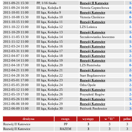
2011-09-21 15:30
PP, 1/16 finału
Rozwój II Katowice
1
2011-09-24 16:00
III liga, Kolejka 8
Victoria Częstochowa
0
2011-10-01 11:00
III liga, Kolejka 9
Rozwój Katowice
4
2011-10-08 15:30
III liga, Kolejka 10
Victoria Chróścice
0
2011-10-15 11:00
III liga, Kolejka 11
Rozwój Katowice
2
2011-10-22 15:00
III liga, Kolejka 12
LZS Leśnica
1
2011-10-29 11:00
III liga, Kolejka 13
Rozwój Katowice
1
2011-11-05 13:30
III liga, Kolejka 14
Szczakowianka Jaworzno
4
2011-11-12 11:00
III liga, Kolejka 15
Rozwój Katowice
1
2012-03-24 11:00
III liga, Kolejka 16
Rozwój Katowice
3
2012-03-31 11:00
III liga, Kolejka 17
Rozwój Katowice
1
2012-04-07 11:00
III liga, Kolejka 18
Rozwój Katowice
2
2012-04-14 11:00
III liga, Kolejka 19
Rozwój Katowice
1
2012-04-18 17:00
III liga, Kolejka 20
LZS Piotrówka
0
2012-04-21 11:00
III liga, Kolejka 21
Rozwój Katowice
2
2012-04-28 16:30
III liga, Kolejka 22
Start Bogdanowice
0
2012-05-01 17:00
III liga, Kolejka 23
Rozwój Katowice
3
2012-05-05 20:00
III liga, Kolejka 24
Odra Opole
2
2012-05-12 11:00
III liga, Kolejka 25
Rozwój Katowice
1
2012-05-19 17:00
III liga, Kolejka 26
Przyszłość Rogów
2
2012-05-26 11:00
III liga, Kolejka 27
Rozwój Katowice
5
2012-06-06 18:00
III liga, Kolejka 29
Rozwój Katowice
3
2012-06-09 11:00
III liga, Kolejka 30
Pniówek Pawłowice
3
drużyna
rozgr.
występy
w "11"
pełne
Rozwój II Katowice
PP
3
3
3
Rozwój II Katowice
RAZEM
3
3
3