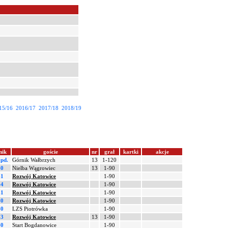
15/16
2016/17
2017/18
2018/19
nik
goście
nr
grał
kartki
akcje
 pd.
Górnik Wałbrzych
13
1-120
-0
Nielba Wągrowiec
13
1-90
-1
Rozwój Katowice
1-90
-4
Rozwój Katowice
1-90
-1
Rozwój Katowice
1-90
-0
Rozwój Katowice
1-90
-0
LZS Piotrówka
1-90
-3
Rozwój Katowice
13
1-90
-0
Start Bogdanowice
1-90