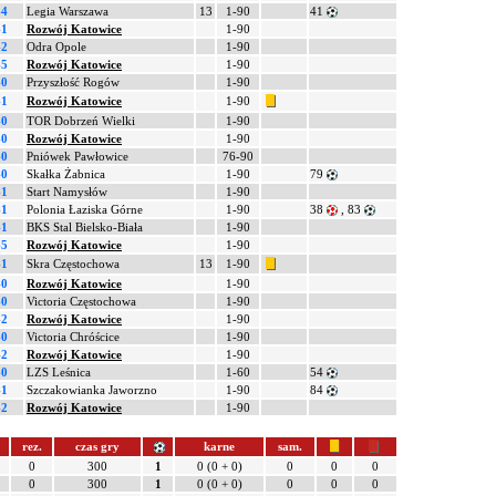
-4
Legia Warszawa
13
1-90
41
-1
Rozwój Katowice
1-90
-2
Odra Opole
1-90
-5
Rozwój Katowice
1-90
-0
Przyszłość Rogów
1-90
-1
Rozwój Katowice
1-90
-0
TOR Dobrzeń Wielki
1-90
-0
Rozwój Katowice
1-90
-0
Pniówek Pawłowice
76-90
-0
Skałka Żabnica
1-90
79
-1
Start Namysłów
1-90
-1
Polonia Łaziska Górne
1-90
38
, 83
-1
BKS Stal Bielsko-Biała
1-90
-5
Rozwój Katowice
1-90
-1
Skra Częstochowa
13
1-90
-0
Rozwój Katowice
1-90
-0
Victoria Częstochowa
1-90
-2
Rozwój Katowice
1-90
-0
Victoria Chróścice
1-90
-2
Rozwój Katowice
1-90
-0
LZS Leśnica
1-60
54
-1
Szczakowianka Jaworzno
1-90
84
-2
Rozwój Katowice
1-90
rez.
czas gry
karne
sam.
0
300
1
0 (0 + 0)
0
0
0
0
300
1
0 (0 + 0)
0
0
0