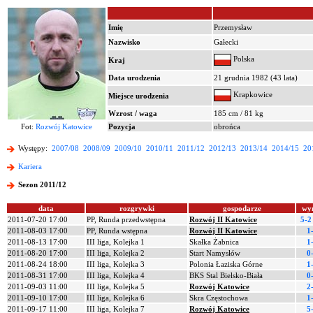
Imię
Przemysław
Nazwisko
Gałecki
Polska
Kraj
Data urodzenia
21 grudnia 1982 (43 lata)
Krapkowice
Miejsce urodzenia
Wzrost / waga
185 cm / 81 kg
Fot:
Rozwój Katowice
Pozycja
obrońca
Występy:
2007/08
2008/09
2009/10
2010/11
2011/12
2012/13
2013/14
2014/15
20
Kariera
Sezon 2011/12
data
rozgrywki
gospodarze
wy
2011-07-20 17:00
PP, Runda przedwstępna
Rozwój II Katowice
5-2
2011-08-03 17:00
PP, Runda wstępna
Rozwój II Katowice
1
2011-08-13 17:00
III liga, Kolejka 1
Skałka Żabnica
1
2011-08-20 17:00
III liga, Kolejka 2
Start Namysłów
0
2011-08-24 18:00
III liga, Kolejka 3
Polonia Łaziska Górne
1
2011-08-31 17:00
III liga, Kolejka 4
BKS Stal Bielsko-Biała
0
2011-09-03 11:00
III liga, Kolejka 5
Rozwój Katowice
2
2011-09-10 17:00
III liga, Kolejka 6
Skra Częstochowa
1
2011-09-17 11:00
III liga, Kolejka 7
Rozwój Katowice
5