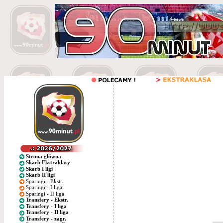
Strona główna
Skarb Ekstraklasy
Skarb I ligi
Skarb II ligi
Sparingi - Ekstr.
Sparingi - I liga
Sparingi - II liga
Transfery - Ekstr.
Transfery - I liga
Transfery - II liga
Transfery - zagr.