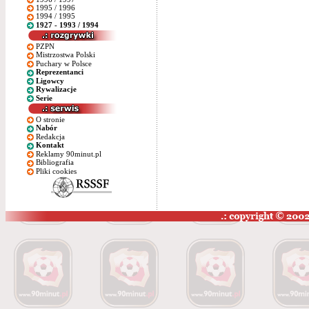
1995 / 1996
1994 / 1995
1927 - 1993 / 1994
PZPN
Mistrzostwa Polski
Puchary w Polsce
Reprezentanci
Ligowcy
Rywalizacje
Serie
O stronie
Nabór
Redakcja
Kontakt
Reklamy 90minut.pl
Bibliografia
Pliki cookies