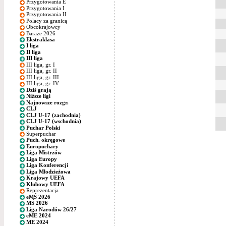
Przygotowania E
Przygotowania I
Przygotowania II
Polacy za granicą
Obcokrajowcy
Baraże 2026
Ekstraklasa
I liga
II liga
III liga
III liga, gr. I
III liga, gr. II
III liga, gr. III
III liga, gr. IV
Dziś grają
Niższe ligi
Najnowsze rozgr.
CLJ
CLJ U-17 (zachodnia)
CLJ U-17 (wschodnia)
Puchar Polski
Superpuchar
Puch. okręgowe
Europuchary
Liga Mistrzów
Liga Europy
Liga Konferencji
Liga Młodzieżowa
Krajowy UEFA
Klubowy UEFA
Reprezentacja
eMŚ 2026
MŚ 2026
Liga Narodów 26/27
eME 2024
ME 2024